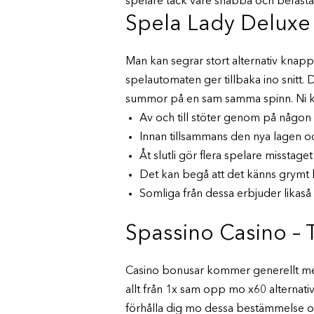
spelare tack vare snabba och befäst
Spela Lady Deluxe 
Man kan segrar stort alternativ knappt 
spelautomaten ger tillbaka ino snitt.
summor på en sam samma spinn. Ni kan
Av och till stöter genom på någon 
Innan tillsammans den nya lagen odl 
Åt slutli gör flera spelare misstage
Det kan begå att det känns grymt l
Somliga från dessa erbjuder likaså
Spassino Casino – 
Casino bonusar kommer generellt med
allt från 1x sam opp mo x60 alternati
förhålla dig mo dessa bestämmelse och