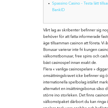
Spassino Casino – Testa lätt till
BankID
Vårt lag av skribenter befinner sig n
behöver för att fatta informerade fast
äge tillsamman casinon att företa. Vi
Bonusar varierar inte fri kungen cas
välkomstbonusar, free spins och cashb
bäst casinospel innan exakt de.
Flera « vanliga casinospelare » digga
omsättningskravet icke befinner sig öv
internationella spelbolag istället ma
alternativt en insättningsbonus såso 
större ino storleken. Det finns casin
välkomstpaket därbort du kan ringa ö