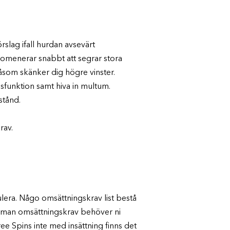
rslag ifall hurdan avsevärt
promenerar snabbt att segrar stora
åsom skänker dig högre vinster.
sfunktion samt hiva in multum.
stånd.
rav.
era. Någo omsättningskrav list bestå
lsamman omsättningskrav behöver ni
ee Spins inte med insättning finns det