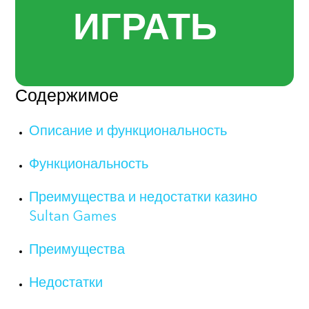
ИГРАТЬ
Содержимое
Описание и функциональность
Функциональность
Преимущества и недостатки казино
Sultan Games
Преимущества
Недостатки