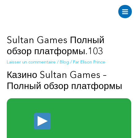
Aller
au
Main
contenu
Men
Sultan Games Полный
обзор платформы.103
Laisser un commentaire
/
Blog
/ Par
Elison Prince
Казино Sultan Games –
Полный обзор платформы