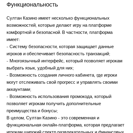
Функциональность
Султан Казино имеет несколько функциональных
возможностей, которые делают игру на платформе
комфортной и безопасной. В частности, платформа
имеет:
– Систему безопасности, которая защищает данные
игроков и обеспечивает безопасность транзакций;
– Многоязычный интерфейс, который позволяет игрокам
выбрать язык, удобный для них;
– Возможность создания личного кабинета, где игроки
могут отслеживать свой прогресс и управлять своими
аккаунтами;
– Возможность использования промокода, который
позволяет игрокам получить дополнительные
преимущества и бонусы;
В целом, Султан Казино – это современная и
функциональная онлайн-платформа, которая предлагает
игрокам широкий спектр развлекательных и финансовых