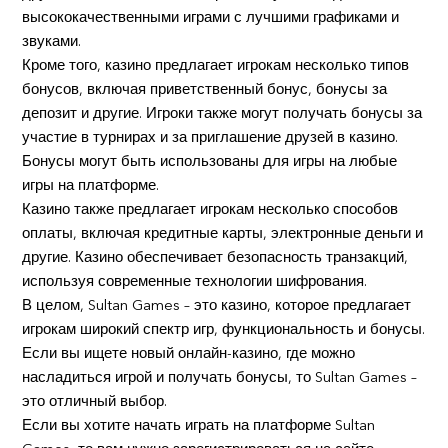
высококачественными играми с лучшими графиками и
звуками.
Кроме того, казино предлагает игрокам несколько типов
бонусов, включая приветственный бонус, бонусы за
депозит и другие. Игроки также могут получать бонусы за
участие в турнирах и за приглашение друзей в казино.
Бонусы могут быть использованы для игры на любые
игры на платформе.
Казино также предлагает игрокам несколько способов
оплаты, включая кредитные карты, электронные деньги и
другие. Казино обеспечивает безопасность транзакций,
используя современные технологии шифрования.
В целом, Sultan Games – это казино, которое предлагает
игрокам широкий спектр игр, функциональность и бонусы.
Если вы ищете новый онлайн-казино, где можно
насладиться игрой и получать бонусы, то Sultan Games –
это отличный выбор.
Если вы хотите начать играть на платформе Sultan