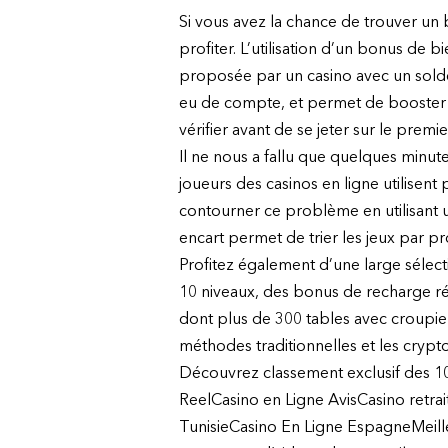
Si vous avez la chance de trouver u
profiter. L’utilisation d’un bonus de 
proposée par un casino avec un solde
eu de compte, et permet de booster le
vérifier avant de se jeter sur le prem
Il ne nous a fallu que quelques minut
joueurs des casinos en ligne utilisent
contourner ce problème en utilisant u
encart permet de trier les jeux par p
Profitez également d’une large sélecti
10 niveaux, des bonus de recharge rég
dont plus de 300 tables avec croupier
méthodes traditionnelles et les cryp
Découvrez classement exclusif des 10 
ReelCasino en Ligne AvisCasino retrai
TunisieCasino En Ligne EspagneMeille