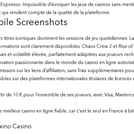
at Espresso. Impossible d’évoquer les jeux de casinos sans menti
et qui rendent compte de la qualité de la plateforme.
bile Screenshots
s titres iconiques dominent les sessions de jeu quotidiennes. L
formations sont clairement disponibles. Chaos Crew 2 et Rise o
es et volatilité élevée, parfaitement adaptées aux joueurs rech
novation passionnante dans le monde du casino en ligne autorisé
ion sur les liens d’affiliation, sans frais supplémentaires pou
bles sur des plateformes internationales titulaires de licences d
tir de 10 € pour l’ensemble de ses joueurs, avec Visa, Mastercar
meilleur casino en ligne fiable, car c’est le seul en France à bé
xino Casino