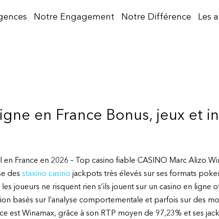
gences
Notre Engagement
Notre Différence
Les 
igne en France Bonus, jeux et in
el en France en 2026 – Top casino fiable CASINO Marc Alizo Win
ose des
staxino casino
jackpots très élevés sur ses formats poker
les joueurs ne risquent rien s’ils jouent sur un casino en ligne 
ion basés sur l’analyse comportementale et parfois sur des modèl
ance est Winamax, grâce à son RTP moyen de 97,23% et ses jack