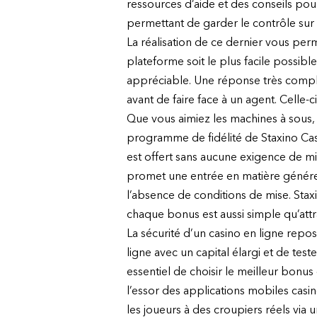
ressources d’aide et des conseils pou
permettant de garder le contrôle sur 
La réalisation de ce dernier vous perm
plateforme soit le plus facile possible
appréciable. Une réponse très complè
avant de faire face à un agent. Celle-
Que vous aimiez les machines à sous, le
programme de fidélité de Staxino Ca
est offert sans aucune exigence de m
promet une entrée en matière généreus
l’absence de conditions de mise. Sta
chaque bonus est aussi simple qu’attr
La sécurité d’un casino en ligne repo
ligne avec un capital élargi et de tes
essentiel de choisir le meilleur bonus
l’essor des applications mobiles casi
les joueurs à des croupiers réels via