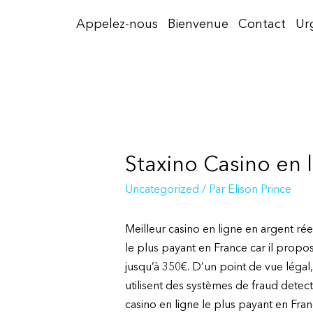
Aller
Appelez-nous
Bienvenue
Contact
Ur
au
contenu
Staxino Casino en l
Uncategorized
/ Par
Elison Prince
Meilleur casino en ligne en argent ré
le plus payant en France car il prop
jusqu’à 350€. D’un point de vue légal, 
utilisent des systèmes de fraud detect
casino en ligne le plus payant en Fr