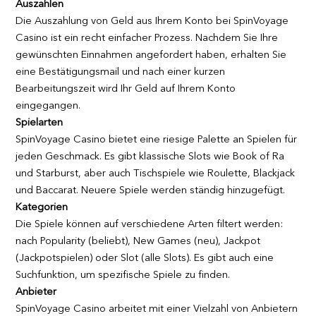
Auszahlen
Die Auszahlung von Geld aus Ihrem Konto bei SpinVoyage
Casino ist ein recht einfacher Prozess. Nachdem Sie Ihre
gewünschten Einnahmen angefordert haben, erhalten Sie
eine Bestätigungsmail und nach einer kurzen
Bearbeitungszeit wird Ihr Geld auf Ihrem Konto
eingegangen.
Spielarten
SpinVoyage Casino bietet eine riesige Palette an Spielen für
jeden Geschmack. Es gibt klassische Slots wie Book of Ra
und Starburst, aber auch Tischspiele wie Roulette, Blackjack
und Baccarat. Neuere Spiele werden ständig hinzugefügt.
Kategorien
Die Spiele können auf verschiedene Arten filtert werden:
nach Popularity (beliebt), New Games (neu), Jackpot
(Jackpotspielen) oder Slot (alle Slots). Es gibt auch eine
Suchfunktion, um spezifische Spiele zu finden.
Anbieter
SpinVoyage Casino arbeitet mit einer Vielzahl von Anbietern