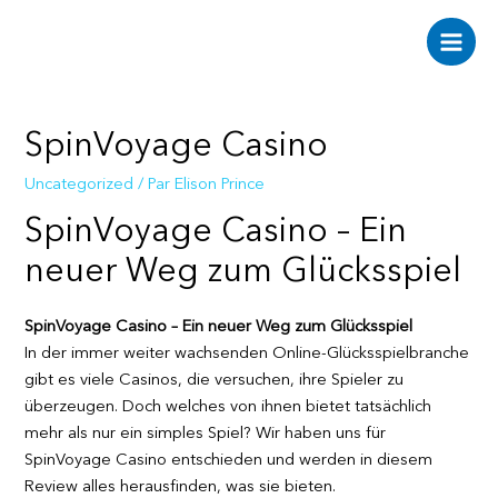
Aller
au
Main
contenu
Men
SpinVoyage Casino
Uncategorized
/ Par
Elison Prince
SpinVoyage Casino – Ein
neuer Weg zum Glücksspiel
SpinVoyage Casino – Ein neuer Weg zum Glücksspiel
In der immer weiter wachsenden Online-Glücksspielbranche
gibt es viele Casinos, die versuchen, ihre Spieler zu
überzeugen. Doch welches von ihnen bietet tatsächlich
mehr als nur ein simples Spiel? Wir haben uns für
SpinVoyage Casino entschieden und werden in diesem
Review alles herausfinden, was sie bieten.