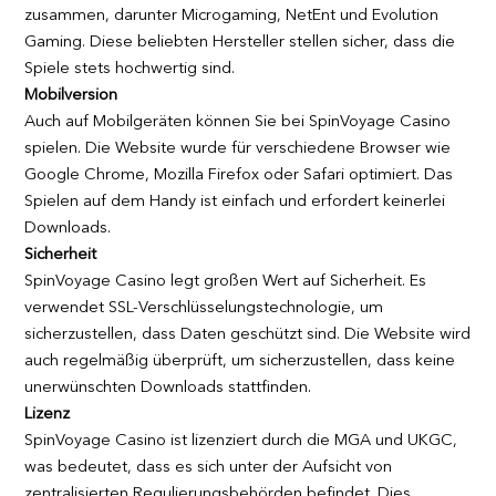
zusammen, darunter Microgaming, NetEnt und Evolution
Gaming. Diese beliebten Hersteller stellen sicher, dass die
Spiele stets hochwertig sind.
Mobilversion
Auch auf Mobilgeräten können Sie bei SpinVoyage Casino
spielen. Die Website wurde für verschiedene Browser wie
Google Chrome, Mozilla Firefox oder Safari optimiert. Das
Spielen auf dem Handy ist einfach und erfordert keinerlei
Downloads.
Sicherheit
SpinVoyage Casino legt großen Wert auf Sicherheit. Es
verwendet SSL-Verschlüsselungstechnologie, um
sicherzustellen, dass Daten geschützt sind. Die Website wird
auch regelmäßig überprüft, um sicherzustellen, dass keine
unerwünschten Downloads stattfinden.
Lizenz
SpinVoyage Casino ist lizenziert durch die MGA und UKGC,
was bedeutet, dass es sich unter der Aufsicht von
zentralisierten Regulierungsbehörden befindet. Dies