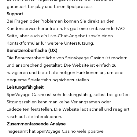
garantiert fair play und fairen Spielprozess.
Support
Bei Fragen oder Problemen können Sie direkt an den
Kundenservice herantreten. Es gibt eine umfassende FAQ-
Seite, aber auch ein Live-Chat-Angebot sowie einen
Kontaktformular für weitere Unterstützung.
Benutzeroberfläche (UX)
Die Benutzeroberfläche von SpinVoyage Casino ist modern
und ansprechend gestaltet. Die Website ist einfach zu
navigieren und bietet alle nötigen Funktionen an, um eine
bequeme Spielerfahrung sicherzustellen.
Leistungsfähigkeit
SpinVoyage Casino ist sehr leistungsfähig, selbst bei großen
Sitzungszahlen kann man keine Verlangsamen oder
Ladezeiten feststellen. Die Website lädt schnell und reagiert
rasch auf alle Interaktionen.
Zusammenfassende Analyse
Insgesamt hat SpinVoyage Casino viele positive