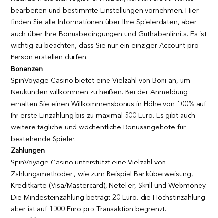
bearbeiten und bestimmte Einstellungen vornehmen. Hier
finden Sie alle Informationen über Ihre Spielerdaten, aber
auch über Ihre Bonusbedingungen und Guthabenlimits. Es ist
wichtig zu beachten, dass Sie nur ein einziger Account pro
Person erstellen dürfen.
Bonanzen
SpinVoyage Casino bietet eine Vielzahl von Boni an, um
Neukunden willkommen zu heißen. Bei der Anmeldung
erhalten Sie einen Willkommensbonus in Höhe von 100% auf
Ihr erste Einzahlung bis zu maximal 500 Euro. Es gibt auch
weitere tägliche und wöchentliche Bonusangebote für
bestehende Spieler.
Zahlungen
SpinVoyage Casino unterstützt eine Vielzahl von
Zahlungsmethoden, wie zum Beispiel Banküberweisung,
Kreditkarte (Visa/Mastercard), Neteller, Skrill und Webmoney.
Die Mindesteinzahlung beträgt 20 Euro, die Höchstinzahlung
aber ist auf 1000 Euro pro Transaktion begrenzt.