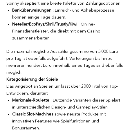
Spinny akzeptiert eine breite Palette von Zahlungsoptionen:
Banküberweisungen
: Einreich- und Abhebeprozesse
können einige Tage dauern.
Neteller/EcoPayz/Skrill/Trustly/Kiwi
: Online-
Finanzdienstleister, die direkt mit dem Casino
zusammenarbeiten.
Die maximal mögliche Auszahlungssumme von 5.000 Euro
pro Tag ist ebenfalls aufgeführt. Verteilungen bis hin zu
mehreren hundert Euro innerhalb eines Tages sind ebenfalls
möglich.
Kategorisierung der Spiele
Das Angebot an Spielen umfasst über 2000 Titel von Top-
Entwicklern, darunter:
Merkmale-Roulette
: Dutzende Varianten dieser Spielart
in unterschiedlichen Design- und Gameplay-Stilen.
Classic Slot-Machines
sowie neuste Produkte mit
innovativen Features wie Spielfunktionen und
Bonusräumen.