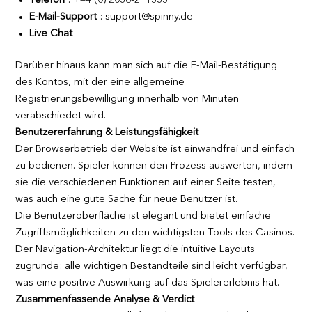
Telefon
: +44 (0) 2038-211333
E-Mail-Support
: support@spinny.de
Live Chat
Darüber hinaus kann man sich auf die E-Mail-Bestätigung
des Kontos, mit der eine allgemeine
Registrierungsbewilligung innerhalb von Minuten
verabschiedet wird.
Benutzererfahrung & Leistungsfähigkeit
Der Browserbetrieb der Website ist einwandfrei und einfach
zu bedienen. Spieler können den Prozess auswerten, indem
sie die verschiedenen Funktionen auf einer Seite testen,
was auch eine gute Sache für neue Benutzer ist.
Die Benutzeroberfläche ist elegant und bietet einfache
Zugriffsmöglichkeiten zu den wichtigsten Tools des Casinos.
Der Navigation-Architektur liegt die intuitive Layouts
zugrunde: alle wichtigen Bestandteile sind leicht verfügbar,
was eine positive Auswirkung auf das Spielererlebnis hat.
Zusammenfassende Analyse & Verdict