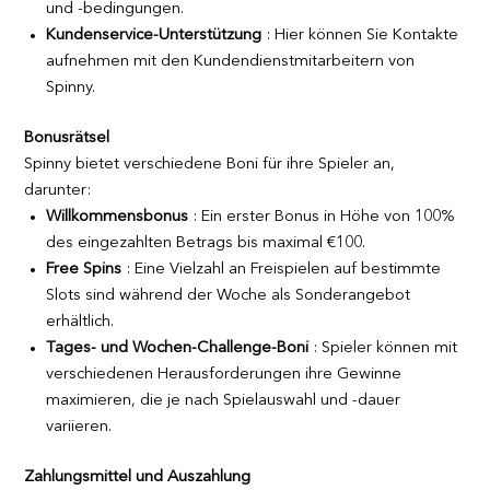
und -bedingungen.
Kundenservice-Unterstützung
: Hier können Sie Kontakte
aufnehmen mit den Kundendienstmitarbeitern von
Spinny.
Bonusrätsel
Spinny bietet verschiedene Boni für ihre Spieler an,
darunter:
Willkommensbonus
: Ein erster Bonus in Höhe von 100%
des eingezahlten Betrags bis maximal €100.
Free Spins
: Eine Vielzahl an Freispielen auf bestimmte
Slots sind während der Woche als Sonderangebot
erhältlich.
Tages- und Wochen-Challenge-Boni
: Spieler können mit
verschiedenen Herausforderungen ihre Gewinne
maximieren, die je nach Spielauswahl und -dauer
variieren.
Zahlungsmittel und Auszahlung