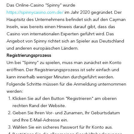
Das Online-Casino "Spinny" wurde
https://spinnycasino.com.de/
im Jahr 2020 gegründet. Der
Hauptsitz des Unternehmens befindet sich auf den Cayman
Inseln, was bereits einen Hinweis darauf gibt, dass das
Casino von internationalen Experten geführt wird. Das
Angebot von Spinny richtet sich an Spieler aus Deutschland
und anderen europäischen Ländern.
Registrierungsprozess
Um bei "Spinny" zu spielen, muss man zunächst ein Konto
eröffnen. Der Registrierungsprozess ist sehr einfach und
kann innerhalb weniger Minuten durchgeführt werden.
Folgende Schritte müssen für die Anmeldung unternommen
werden:
Klicken Sie auf den Button "Registrieren" am oberen
rechten Rand der Website.
Geben Sie Ihren Vor- und Zunamen, Ihr Geburtsdatum
und Ihre E-Mail-Adresse ein.
Wählen Sie ein sicheres Passwort für Ihr Konto aus.