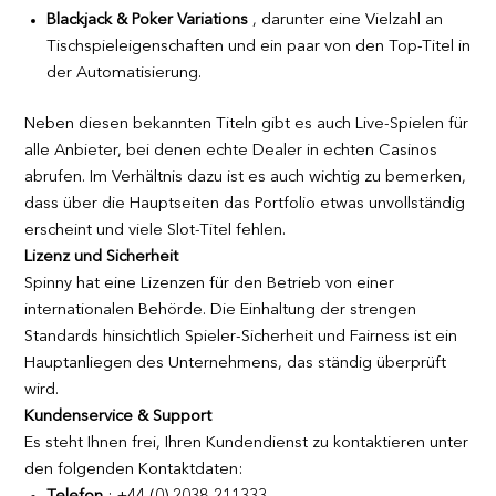
Blackjack & Poker Variations
, darunter eine Vielzahl an
Tischspieleigenschaften und ein paar von den Top-Titel in
der Automatisierung.
Neben diesen bekannten Titeln gibt es auch Live-Spielen für
alle Anbieter, bei denen echte Dealer in echten Casinos
abrufen. Im Verhältnis dazu ist es auch wichtig zu bemerken,
dass über die Hauptseiten das Portfolio etwas unvollständig
erscheint und viele Slot-Titel fehlen.
Lizenz und Sicherheit
Spinny hat eine Lizenzen für den Betrieb von einer
internationalen Behörde. Die Einhaltung der strengen
Standards hinsichtlich Spieler-Sicherheit und Fairness ist ein
Hauptanliegen des Unternehmens, das ständig überprüft
wird.
Kundenservice & Support
Es steht Ihnen frei, Ihren Kundendienst zu kontaktieren unter
den folgenden Kontaktdaten: