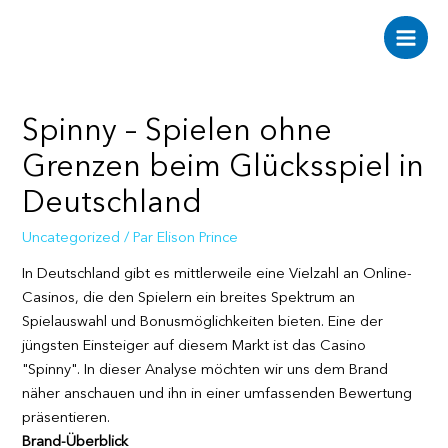
Aller
au
Main
contenu
Men
Spinny – Spielen ohne
Grenzen beim Glücksspiel in
Deutschland
Uncategorized
/ Par
Elison Prince
In Deutschland gibt es mittlerweile eine Vielzahl an Online-
Casinos, die den Spielern ein breites Spektrum an
Spielauswahl und Bonusmöglichkeiten bieten. Eine der
jüngsten Einsteiger auf diesem Markt ist das Casino
"Spinny". In dieser Analyse möchten wir uns dem Brand
näher anschauen und ihn in einer umfassenden Bewertung
präsentieren.
Brand-Überblick