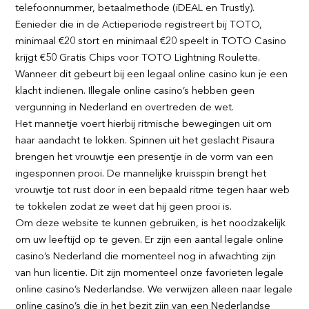
telefoonnummer, betaalmethode (iDEAL en Trustly).
Eenieder die in de Actieperiode registreert bij TOTO,
minimaal €20 stort en minimaal €20 speelt in TOTO Casino
krijgt €50 Gratis Chips voor TOTO Lightning Roulette.
Wanneer dit gebeurt bij een legaal online casino kun je een
klacht indienen. Illegale online casino’s hebben geen
vergunning in Nederland en overtreden de wet.
Het mannetje voert hierbij ritmische bewegingen uit om
haar aandacht te lokken. Spinnen uit het geslacht Pisaura
brengen het vrouwtje een presentje in de vorm van een
ingesponnen prooi. De mannelijke kruisspin brengt het
vrouwtje tot rust door in een bepaald ritme tegen haar web
te tokkelen zodat ze weet dat hij geen prooi is.
Om deze website te kunnen gebruiken, is het noodzakelijk
om uw leeftijd op te geven. Er zijn een aantal legale online
casino’s Nederland die momenteel nog in afwachting zijn
van hun licentie. Dit zijn momenteel onze favorieten legale
online casino’s Nederlandse. We verwijzen alleen naar legale
online casino’s die in het bezit zijn van een Nederlandse