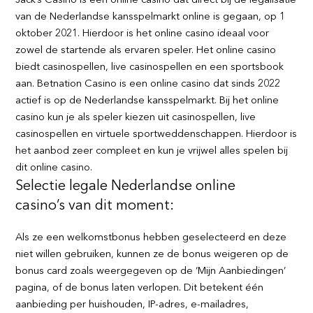
Jack’s Casino is een online casino dat direct bij de legalisatie
van de Nederlandse kansspelmarkt online is gegaan, op 1
oktober 2021. Hierdoor is het online casino ideaal voor
zowel de startende als ervaren speler. Het online casino
biedt casinospellen, live casinospellen en een sportsbook
aan. Betnation Casino is een online casino dat sinds 2022
actief is op de Nederlandse kansspelmarkt. Bij het online
casino kun je als speler kiezen uit casinospellen, live
casinospellen en virtuele sportweddenschappen. Hierdoor is
het aanbod zeer compleet en kun je vrijwel alles spelen bij
dit online casino.
Selectie legale Nederlandse online
casino’s van dit moment:
Als ze een welkomstbonus hebben geselecteerd en deze
niet willen gebruiken, kunnen ze de bonus weigeren op de
bonus card zoals weergegeven op de ‘Mijn Aanbiedingen’
pagina, of de bonus laten verlopen. Dit betekent één
aanbieding per huishouden, IP-adres, e-mailadres,