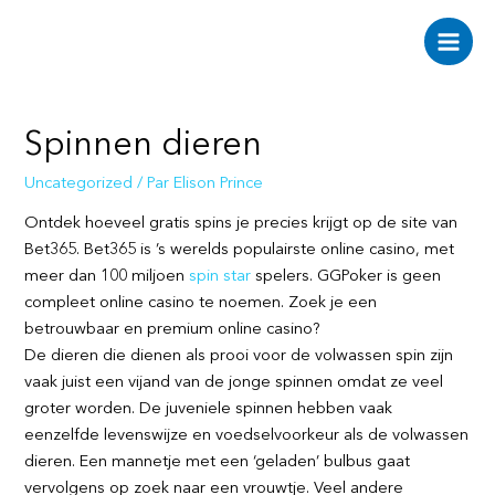
Aller
au
Main
contenu
Men
Spinnen dieren
Uncategorized
/ Par
Elison Prince
Ontdek hoeveel gratis spins je precies krijgt op de site van
Bet365. Bet365 is ’s werelds populairste online casino, met
meer dan 100 miljoen
spin star
spelers. GGPoker is geen
compleet online casino te noemen. Zoek je een
betrouwbaar en premium online casino?
De dieren die dienen als prooi voor de volwassen spin zijn
vaak juist een vijand van de jonge spinnen omdat ze veel
groter worden. De juveniele spinnen hebben vaak
eenzelfde levenswijze en voedselvoorkeur als de volwassen
dieren. Een mannetje met een ‘geladen’ bulbus gaat
vervolgens op zoek naar een vrouwtje. Veel andere