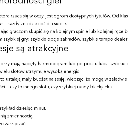
orodności gier
która rzuca się w oczy, jest ogrom dostępnych tytułów. Od kl
n
— każdy znajdzie coś dla siebie.
ając graczom skupić się na kolejnym spinie lub kolejnej ręce 
 szybkiej gry: szybkie opcje zakładów, szybkie tempo dealera 
sje są atrakcyjne
h, którzy mają napięty harmonogram lub po prostu lubią szybkie
n wielu slotów utrzymuje wysoką energię.
ęsto ustalają mały budżet na sesję, wiedząc, że mogą w zaledwie
i — czy to innego slotu, czy szybkiej rundy blackjacka.
rzykład dziesięć minut.
nią zmiennością.
wo zarządzać.