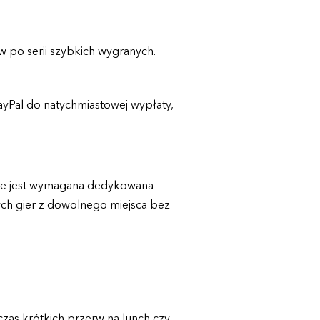
w po serii szybkich wygranych.
ayPal do natychmiastowej wypłaty,
— nie jest wymagana dedykowana
nych gier z dowolnego miejsca bez
zas krótkich przerw na lunch czy