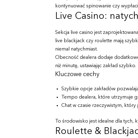
kontynuować spinowanie czy wypłaci
Live Casino: natyc
Sekcja live casino jest zaprojektowana 
live blackjack czy roulette mają szy
niemal natychmiast.
Obecność dealera dodaje dodatkowego
niż minutę, ustawiając zakład szybko.
Kluczowe cechy
Szybkie opcje zakładów pozwalają
Tempo dealera, które utrzymuje g
Chat w czasie rzeczywistym, który
To środowisko jest idealne dla tych, 
Roulette & Blackja