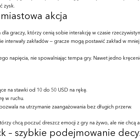
ć zysk.
hmiastowa akcja
dla graczy, którzy cenią sobie interakcję w czasie rzeczywistym, 
bkie interwały zakładów — gracze mogą postawić zakład w mniej
 napięcia, nie spowalniając tempa gry. Nawet jedno kręceni
ce na stawki od 10 do 50 USD na rękę.
rę w ruchu.
 pozwala na utrzymanie zaangażowania bez długich przerw.
którzy chcą poczuć dreszcz emocji z gry na żywo, ale nie chcą 
ck – szybkie podejmowanie decyz