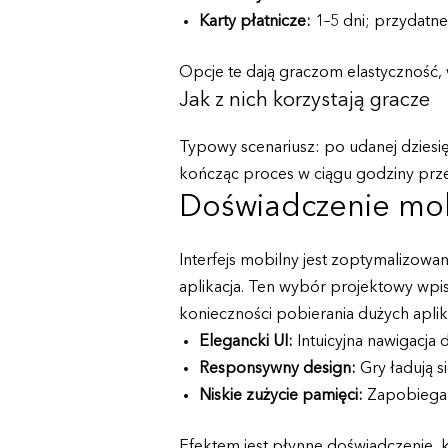
Karty płatnicze:
1–5 dni; przydatne,
Opcje te dają graczom elastyczność, 
Jak z nich korzystają gracze
Typowy scenariusz: po udanej dziesię
kończąc proces w ciągu godziny prz
Doświadczenie mob
Interfejs mobilny jest zoptymalizowa
aplikacja. Ten wybór projektowy wpis
konieczności pobierania dużych aplika
Elegancki UI:
Intuicyjna nawigacja
Responsywny design:
Gry ładują s
Niskie zużycie pamięci:
Zapobiega w
Efektem jest płynne doświadczenie, k