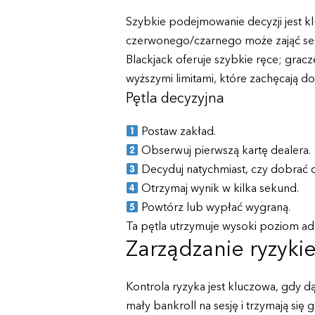
Szybkie podejmowanie decyzji jest kl
czerwonego/czarnego może zająć sek
Blackjack oferuje szybkie ręce; grac
wyższymi limitami, które zachęcają d
Pętla decyzyjna
Postaw zakład.
Obserwuj pierwszą kartę dealera.
Decyduj natychmiast, czy dobrać c
Otrzymaj wynik w kilka sekund.
Powtórz lub wypłać wygraną.
Ta pętla utrzymuje wysoki poziom adr
Zarządzanie ryzyki
Kontrola ryzyka jest kluczowa, gdy d
mały bankroll na sesję i trzymają się g