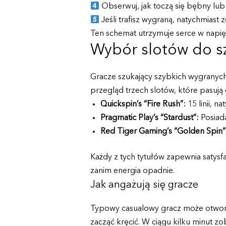
Obserwuj, jak toczą się bębny lub 
Jeśli trafisz wygraną, natychmiast 
Ten schemat utrzymuje serce w napię
Wybór slotów do sz
Gracze szukający szybkich wygranych c
przegląd trzech slotów, które pasuj
Quickspin’s “Fire Rush”:
15 linii, n
Pragmatic Play’s “Stardust”:
Posiada
Red Tiger Gaming’s “Golden Spin”
Każdy z tych tytułów zapewnia satysf
zanim energia opadnie.
Jak angażują się gracze
Typowy casualowy gracz może otworzy
zacząć kręcić. W ciągu kilku minut 