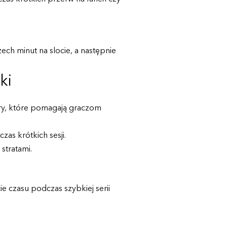
ch minut na slocie, a następnie
ki
 gry, które pomagają graczom
s krótkich sesji.
stratami.
e czasu podczas szybkiej serii