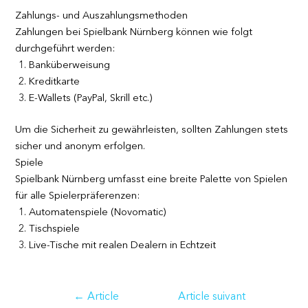
Zahlungs- und Auszahlungsmethoden
Zahlungen bei Spielbank Nürnberg können wie folgt
durchgeführt werden:
Banküberweisung
Kreditkarte
E-Wallets (PayPal, Skrill etc.)
Um die Sicherheit zu gewährleisten, sollten Zahlungen stets
sicher und anonym erfolgen.
Spiele
Spielbank Nürnberg umfasst eine breite Palette von Spielen
für alle Spielerpräferenzen:
Automatenspiele (Novomatic)
Tischspiele
Live-Tische mit realen Dealern in Echtzeit
Navigation
←
Article
Article suivant