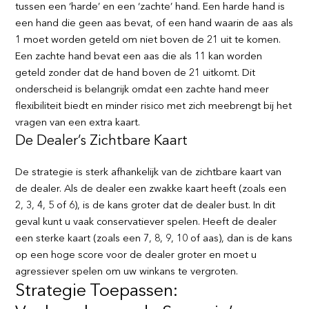
tussen een ‘harde’ en een ‘zachte’ hand. Een harde hand is
een hand die geen aas bevat, of een hand waarin de aas als
1 moet worden geteld om niet boven de 21 uit te komen.
Een zachte hand bevat een aas die als 11 kan worden
geteld zonder dat de hand boven de 21 uitkomt. Dit
onderscheid is belangrijk omdat een zachte hand meer
flexibiliteit biedt en minder risico met zich meebrengt bij het
vragen van een extra kaart.
De Dealer’s Zichtbare Kaart
De strategie is sterk afhankelijk van de zichtbare kaart van
de dealer. Als de dealer een zwakke kaart heeft (zoals een
2, 3, 4, 5 of 6), is de kans groter dat de dealer bust. In dit
geval kunt u vaak conservatiever spelen. Heeft de dealer
een sterke kaart (zoals een 7, 8, 9, 10 of aas), dan is de kans
op een hoge score voor de dealer groter en moet u
agressiever spelen om uw winkans te vergroten.
Strategie Toepassen: