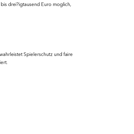
bis drei?igtausend Euro moglich,
ahrleistet Spielerschutz und faire
ert.