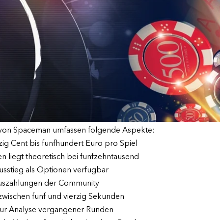
 von Spaceman umfassen folgende Aspekte:
ig Cent bis funfhundert Euro pro Spiel
n liegt theoretisch bei funfzehntausend
sstieg als Optionen verfugbar
Auszahlungen der Community
 zwischen funf und vierzig Sekunden
 zur Analyse vergangener Runden