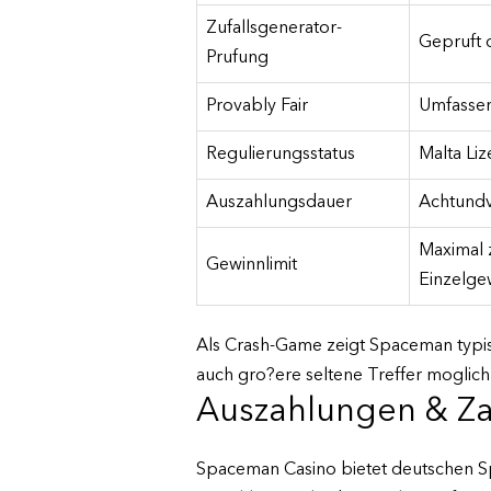
Zufallsgenerator-
Gepruft 
Prufung
Provably Fair
Umfasse
Regulierungsstatus
Malta Liz
Auszahlungsdauer
Achtundv
Maximal 
Gewinnlimit
Einzelge
Als Crash-Game zeigt Spaceman typisc
auch gro?ere seltene Treffer moglich 
Auszahlungen & Za
Spaceman Casino bietet deutschen Spi