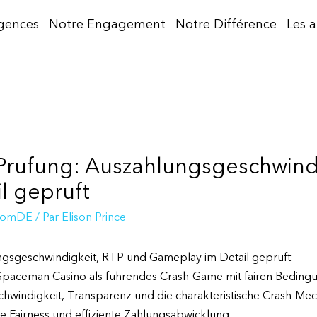
gences
Notre Engagement
Notre Différence
Les 
rufung: Auszahlungsgeschwindi
l gepruft
comDE
/ Par
Elison Prince
gsgeschwindigkeit, RTP und Gameplay im Detail gepruft
h Spaceman Casino als fuhrendes Crash-Game mit fairen Beding
chwindigkeit, Transparenz und die charakteristische Crash-Me
 Fairness und effiziente Zahlungsabwicklung.