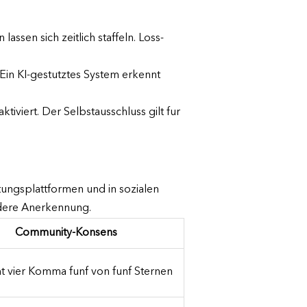
ssen sich zeitlich staffeln. Loss-
Ein KI-gestutztes System erkennt
iviert. Der Selbstausschluss gilt fur
ungsplattformen und in sozialen
ondere Anerkennung.
Community-Konsens
t vier Komma funf von funf Sternen