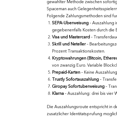
gewahlter Methode zwischen soforti
Spaceman auch Gelegenheitsspielern
Folgende Zahlungsmethoden sind fur 
SEPA-Uberweisung
– Auszahlung i
gegebenenfalls Kosten durch die 
Visa und Mastercard
– Transferdau
Skrill und Neteller
– Bearbeitungsze
Prozent Transaktionskosten.
Kryptowahrungen (Bitcoin, Ethereu
von zwanzig Euro. Variable Block
Prepaid-Karten
– Keine Auszahlung
Trustly Sofortauszahlung
– Transfe
Giropay Sofortuberweisung
– Tran
Klarna
– Auszahlung: drei bis vier 
Die Auszahlungsroute entspricht in d
zusatzlicher Identitatsprufung moglic