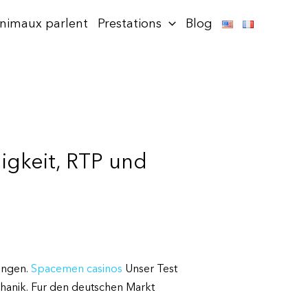
animaux parlent
Prestations
Blog
gkeit, RTP und
ungen.
Spacemen casinos
Unser Test
chanik. Fur den deutschen Markt