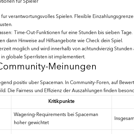
ionen fur Spieler
r verantwortungsvolles Spielen. Flexible Einzahlungsgrenzen la
usten.
ssen: Time-Out-Funktionen fur eine Stunden bis sieben Tage. 
ten dann Hinweise auf Hilfsangebote wie Check dein Spiel.
rzeit moglich und wird innerhalb von achtundvierzig Stunden akt
in globale Sperrlisten ist implementiert.
 Community-Meinungen
egend positiv uber Spaceman. In Community-Foren, auf Bewert
 Bild. Die Fairness und Effizienz der Auszahlungen finden bes
Kritikpunkte
Wagering-Requirements bei Spaceman
Insgesam
hoher gewichtet