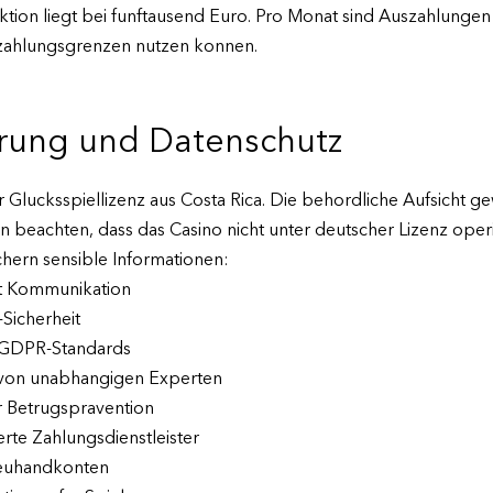
ion liegt bei funftausend Euro. Pro Monat sind Auszahlungen 
ahlungsgrenzen nutzen konnen.
ierung und Datenschutz
Glucksspiellizenz aus Costa Rica. Die behordliche Aufsicht gew
 beachten, dass das Casino nicht unter deutscher Lizenz operi
chern sensible Informationen:
rt Kommunikation
Sicherheit
 GDPR-Standards
 von unabhangigen Experten
 Betrugspravention
erte Zahlungsdienstleister
reuhandkonten