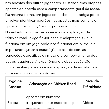
nas apostas dos outros jogadores, ajustando suas próprias
apostas de acordo com o comportamento geral da mesa.
Da mesma forma, em jogos de dados, a estratégia pode
envolver identificar padrões nas apostas mais comuns e
aproveitar as flutuações nas probabilidades.
No entanto, é crucial reconhecer que a aplicação da
“chicken road” exige flexibilidade e adaptação. O que
funciona em um jogo pode não funcionar em outro, e é
importante ajustar a estratégia de acordo com as
condições específicas da mesa e o comportamento dos
outros jogadores. A experiência e a observação são
fundamentais para aprimorar a aplicação da estratégia e
maximizar suas chances de sucesso.
Jogo de
Nível de
Adaptação da Chicken Road
Cassino
Dificuldade
Apostar em números
Roleta
frequentemente escolhidos por
Médio
outros jogadores