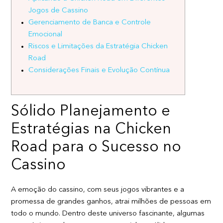
Jogos de Cassino
Gerenciamento de Banca e Controle
Emocional
Riscos e Limitações da Estratégia Chicken
Road
Considerações Finais e Evolução Contínua
Sólido Planejamento e
Estratégias na Chicken
Road para o Sucesso no
Cassino
A emoção do cassino, com seus jogos vibrantes e a
promessa de grandes ganhos, atrai milhões de pessoas em
todo o mundo. Dentro deste universo fascinante, algumas