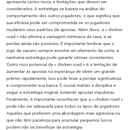
apresenta certos riscos e limitações que devem ser
considerados. A estratégia se baseia na análise do
comportamento dos outros jogadores, o que significa que
sua eficácia pode ser comprometida se os jogadores
mudarem seus padrões de apostas. Além disso, a « chicken
road » não elimina a vantagem intrínseca da casa, e as
perdas ainda são possíveis. É importante lembrar que o
jogo de cassino sempre envolve um elemento de sorte, e
nenhuma estratégia pode garantir vitórias consistentes.
Outro risco potencial da « chicken road » é a tentação de
aumentar as apostas na esperança de obter um grande
prêmio rapidamente. Isso pode levar a perdas significativas
e comprometer sua banca. É crucial manter a disciplina e
seguir a estratégia original, evitando apostas impulsivas.
Finalmente, é importante reconhecer que a « chicken road »
pode não ser adequada para todos os tipos de jogadores.
Aqueles que preferem uma abordagem mais agressiva ou
que não têm paciência para acumular pequenos lucros
podem não se beneficiar da estratégia.