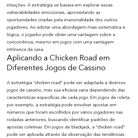
intuições. A estratégia se baseia em explorar essas
vulnerabilidades emocionais, aproveitando as
oportunidades criadas pela irracionalidade dos outros
jogadores. Ao adotar uma abordagem mais sistemática e
lógica, o jogador pode obter uma vantagem sobre a
concorrência, mesmo em jogos com uma vantagem
intrínseca da casa.
Aplicando a Chicken Road em
Diferentes Jogos de Cassino
A estratégia “chicken road” pode ser adaptada a diversos
jogos de cassino, mas sua eficácia varia dependendo das
características específicas de cada jogo. Em jogos de roleta,
por exemplo, a estratégia pode envolver apostar em
números que foram escolhidos por vários jogadores nas
rodadas anteriores, buscando identificar padrões de
apostas coletivas. Em jogos de blackjack, a “chicken road”
pode ser aplicada através da observação das tendências