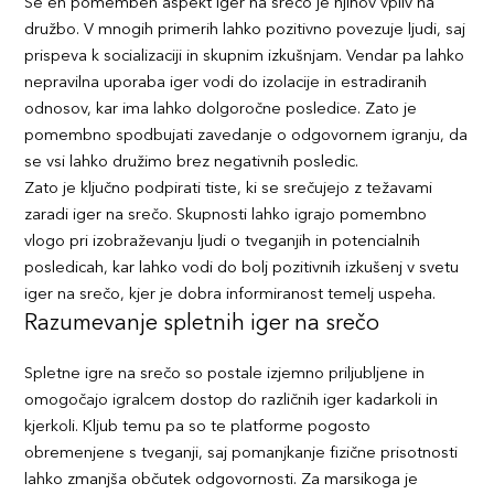
Še en pomemben aspekt iger na srečo je njihov vpliv na
družbo. V mnogih primerih lahko pozitivno povezuje ljudi, saj
prispeva k socializaciji in skupnim izkušnjam. Vendar pa lahko
nepravilna uporaba iger vodi do izolacije in estradiranih
odnosov, kar ima lahko dolgoročne posledice. Zato je
pomembno spodbujati zavedanje o odgovornem igranju, da
se vsi lahko družimo brez negativnih posledic.
Zato je ključno podpirati tiste, ki se srečujejo z težavami
zaradi iger na srečo. Skupnosti lahko igrajo pomembno
vlogo pri izobraževanju ljudi o tveganjih in potencialnih
posledicah, kar lahko vodi do bolj pozitivnih izkušenj v svetu
iger na srečo, kjer je dobra informiranost temelj uspeha.
Razumevanje spletnih iger na srečo
Spletne igre na srečo so postale izjemno priljubljene in
omogočajo igralcem dostop do različnih iger kadarkoli in
kjerkoli. Kljub temu pa so te platforme pogosto
obremenjene s tveganji, saj pomanjkanje fizične prisotnosti
lahko zmanjša občutek odgovornosti. Za marsikoga je