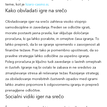
teme, kot je
lizaro-casino.si
.
Kako obvladati igre na srečo
Obvladovanje iger na srečo zahteva visoko stopnjo
samodiscipline in zavedanja. Preden se odločite igrati,
morate postaviti jasna pravila, kar vključuje določanje
proračuna, ki ga lahko porabite, in omejitve časa igranja. To
lahko prepreči, da bi se igranje spremenilo v zasvojenost ali
finančne težave. Prav tako je pomembno upoštevati, da so
pravilne strategije lahko odločilne za uspešno igranje.
Poleg proračuna je ključno tudi zavedanje o lastnih omejitvah
in čustvih. Igranje naj bi ostalo le zabava in ne sredstvo za
zmanjševanje stresa ali reševanje težav. Razvijanje strategij
za obvladovanje morebitnih čustvenih izpadov med igrami
lahko znatno pripomore k odgovornemu igranju in prepreči
prenagljene odločitve.
Socialni vidiki iger na srečo