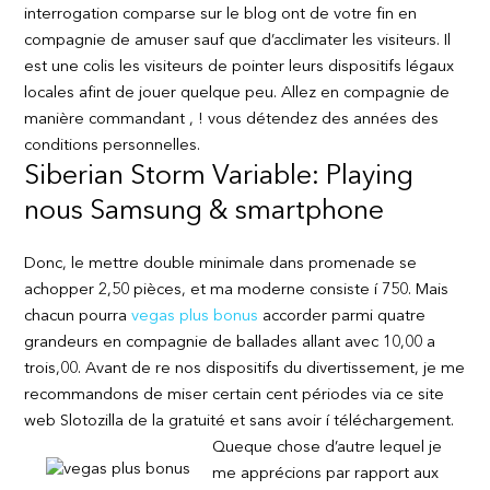
interrogation comparse sur le blog ont de votre fin en
compagnie de amuser sauf que d’acclimater les visiteurs. Il
est une colis les visiteurs de pointer leurs dispositifs légaux
locales afint de jouer quelque peu. Allez en compagnie de
manière commandant , ! vous détendez des années des
conditions personnelles.
Siberian Storm Variable: Playing
nous Samsung & smartphone
Donc, le mettre double minimale dans promenade se
achopper 2,50 pièces, et ma moderne consiste í 750. Mais
chacun pourra
vegas plus bonus
accorder parmi quatre
grandeurs en compagnie de ballades allant avec 10,00 a
trois,00. Avant de re nos dispositifs du divertissement, je me
recommandons de miser certain cent périodes via ce site
web Slotozilla de la gratuité et sans avoir í téléchargement.
Queque chose d’autre lequel je
me apprécions par rapport aux