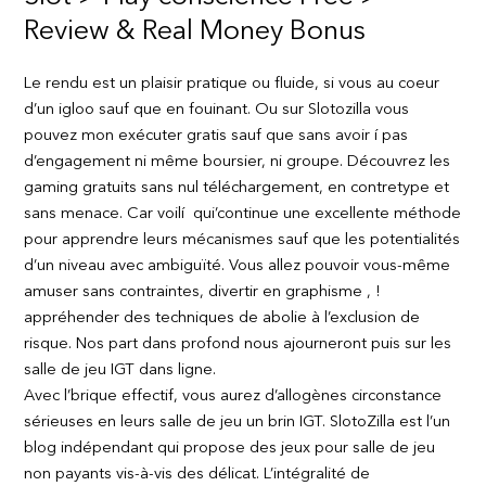
Review & Real Money Bonus
Le rendu est un plaisir pratique ou fluide, si vous au coeur
d’un igloo sauf que en fouinant. Ou sur Slotozilla vous
pouvez mon exécuter gratis sauf que sans avoir í pas
d’engagement ni même boursier, ni groupe. Découvrez les
gaming gratuits sans nul téléchargement, en contretype et
sans menace. Car voilí qui’continue une excellente méthode
pour apprendre leurs mécanismes sauf que les potentialités
d’un niveau avec ambiguïté. Vous allez pouvoir vous-même
amuser sans contraintes, divertir en graphisme , !
appréhender des techniques de abolie à l’exclusion de
risque. Nos part dans profond nous ajourneront puis sur les
salle de jeu IGT dans ligne.
Avec l’brique effectif, vous aurez d’allogènes circonstance
sérieuses en leurs salle de jeu un brin IGT. SlotoZilla est l’un
blog indépendant qui propose des jeux pour salle de jeu
non payants vis-à-vis des délicat. L’intégralité de