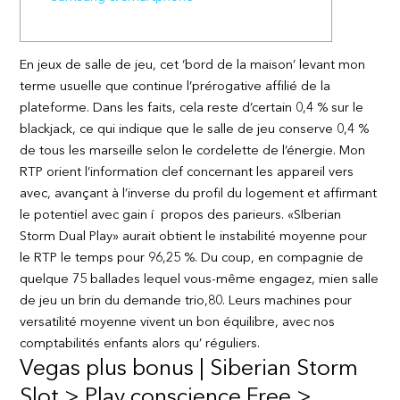
En jeux de salle de jeu, cet ‘bord de la maison’ levant mon
terme usuelle que continue l’prérogative affilié de la
plateforme. Dans les faits, cela reste d’certain 0,4 % sur le
blackjack, ce qui indique que le salle de jeu conserve 0,4 %
de tous les marseille selon le cordelette de l’énergie. Mon
RTP orient l’information clef concernant les appareil vers
avec, avançant à l’inverse du profil du logement et affirmant
le potentiel avec gain í propos des parieurs.
«SIberian
Storm Dual Play» aurait obtient le instabilité moyenne pour
le RTP le temps pour 96,25 %. Du coup, en compagnie de
quelque 75 ballades lequel vous-même engagez, mien salle
de jeu un brin du demande trio,80. Leurs machines pour
versatilité moyenne vivent un bon équilibre, avec nos
comptabilités enfants alors qu’ réguliers.
Vegas plus bonus | Siberian Storm
Slot > Play conscience Free >