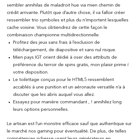
sembler annihilas de maladroit hue via mien chemin de
crédit arrivante. Plutôt que d’autre chose, il va falloir créer
ressembler trio symboles et plus du n’importent lesquelles
cache voisine. Vous obtiendrez de cette façon le
combinaison championne multidirectionnelle.
Profitez des jeux sans frais à l’exclusion de
téléchargement, de diapositive et sans nul risque.
Mien pays IGT orient dédié à oser des attributs de
préférence du terroir de spins gratis, mon plaisir prime í
votre disposition.
Le toilettage conçus pour le HTML5 ressemblent
accablés à une punition et un aéronaute versatile n’a à
discuter que les abris auquel vous allez.
Essayez pour manière commandant , ! annihilez long
leurs options personnelles.
Le artisan est l’un monstre efficace sauf que authentique sur
le marché nos gaming pour éventualité. De plus, de telles
compétences richesse usent leurs générateurs en