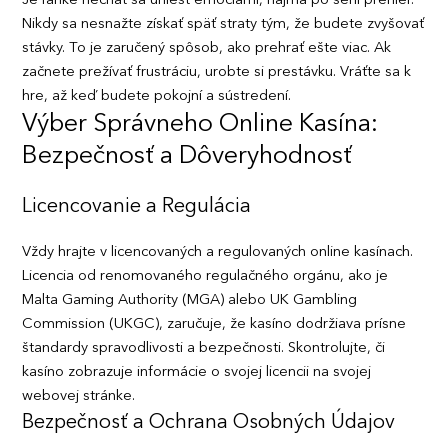
Je ľahké nechať sa uniesť emóciami, najmä po sérii prehier.
Nikdy sa nesnažte získať späť straty tým, že budete zvyšovať
stávky. To je zaručený spôsob, ako prehrať ešte viac. Ak
začnete prežívať frustráciu, urobte si prestávku. Vráťte sa k
hre, až keď budete pokojní a sústredení.
Výber Správneho Online Kasína:
Bezpečnosť a Dôveryhodnosť
Licencovanie a Regulácia
Vždy hrajte v licencovaných a regulovaných online kasínach.
Licencia od renomovaného regulačného orgánu, ako je
Malta Gaming Authority (MGA) alebo UK Gambling
Commission (UKGC), zaručuje, že kasíno dodržiava prísne
štandardy spravodlivosti a bezpečnosti. Skontrolujte, či
kasíno zobrazuje informácie o svojej licencii na svojej
webovej stránke.
Bezpečnosť a Ochrana Osobných Údajov