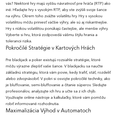
vás? Niektoré hry majú vyššiu návratnosť pre hráča (RTP) ako
iné. Hľadajte hry s vysokým RTP, aby ste zvýšili svoje šance
na výhru. Okrem toho zvážte volatilitu hry. Hry s vysokou
volatilitou môžu priniesť väčšie výhry, ale sú aj riskantnejšie.
Hry s nízkou volatilitou ponúkajú častejšie, ale menšie výhry.
Vyberte si hru, ktorá zodpovedá vášmu štýlu hrania a
tolerancii rizika.
Pokročilé Stratégie v Kartových Hrách
Pre blackjack a poker existujú rozsiahle stratégie, ktoré
môžu výrazne zlepšiť vaše šance. V blackjacku sa naučte
základnú stratégiu, ktorá vám povie, kedy trafiť, stáť, rozdeliť
alebo zdvojnásobiť. V pokri si osvojte pokročilé techniky, ako
je bluffovanie, semi-bluffovanie a čítanie súperov. Sledujte
profesionálov, analyzujte ich hru a učte sa z ich chýb.
Využívajte online nástroje a kalkulačky, ktoré vám pomôžu
robiť informované rozhodnutia.
Maximalizácia Výhod v Automatoch