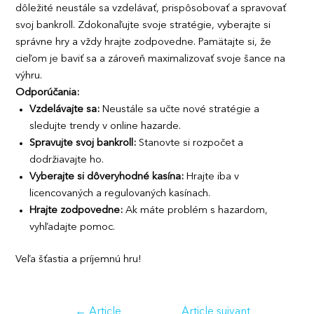
dôležité neustále sa vzdelávať, prispôsobovať a spravovať
svoj bankroll. Zdokonaľujte svoje stratégie, vyberajte si
správne hry a vždy hrajte zodpovedne. Pamätajte si, že
cieľom je baviť sa a zároveň maximalizovať svoje šance na
výhru.
Odporúčania:
Vzdelávajte sa:
Neustále sa učte nové stratégie a
sledujte trendy v online hazarde.
Spravujte svoj bankroll:
Stanovte si rozpočet a
dodržiavajte ho.
Vyberajte si dôveryhodné kasína:
Hrajte iba v
licencovaných a regulovaných kasínach.
Hrajte zodpovedne:
Ak máte problém s hazardom,
vyhľadajte pomoc.
Veľa šťastia a príjemnú hru!
Navigation
←
Article
Article suivant