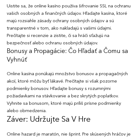
Uistite sa, že online kasíno používa šifrovanie SSL na ochranu
vašich osobných a finančných údajov. Hľadajte kasína, ktoré
majú rozsiahle zásady ochrany osobných údajov a sú
transparentné v tom, ako nakladajú s vašimi údajmi.
Prečítajte si recenzie a zistite, či sa hráči sťažujú na
bezpečnosť alebo ochranu osobných údajov.
Bonusy a Propagácie: Čo Hľadať a Čomu sa
Vyhnúť
Online kasína ponúkajú množstvo bonusov a propagačných
akcií, ktoré môžu byť lákavé. Prečítajte si však pozorne
podmienky bonusov. Hľadajte bonusy s rozumnými
požiadavkami na stávkovanie a bez skrytých poplatkov.
Vyhnite sa bonusom, ktoré majú príliš prísne podmienky
alebo obmedzenia.
Záver: Udržujte Sa V Hre
Online hazard je maratón, nie šprint. Pre skúsených hráčov je