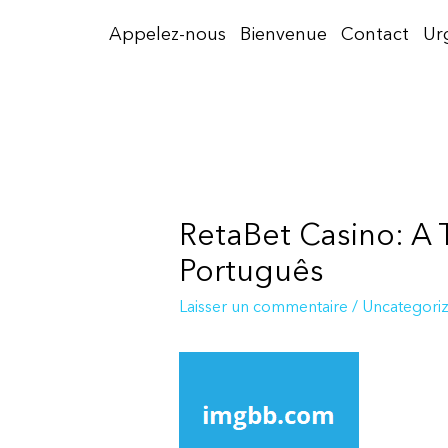
Aller
Appelez-nous
Bienvenue
Contact
Ur
au
contenu
RetaBet Casino: A
Português
Laisser un commentaire
/
Uncategori