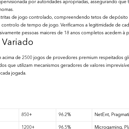
 supervisionada por autoridades apropriadas, assegurando que 
nomas.
stritas de jogo controlado, compreendendo tetos de depósito 
e controlo de tempo de jogo. Verificamos a legitimidade de cad
usivamente pessoas maiores de 18 anos completos acedem à p
s Variado
m acima de 2500 jogos de provedores premium respeitados 
os que utilizam mecanismos geradores de valores imprevisíve
cada jogada.
850+
96.2%
NetEnt, Pragmati
1200+
96.5%
Microgaming, Pl