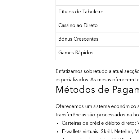
Títulos de Tabuleiro
Cassino ao Direto
Bónus Crescentes
Games Rápidos
Enfatizamos sobretudo a atual secção 
especializados. As mesas oferecem te
Métodos de Pagam
Oferecemos um sistema económico sóli
transferências são processados na hor
Carteiras de créd e débito direto:
E-wallets virtuais: Skrill, Neteller