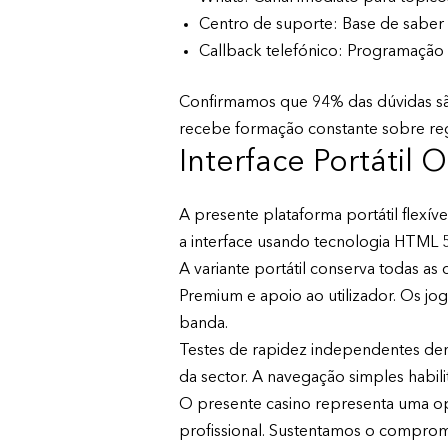
Centro de suporte: Base de saber 
Callback telefónico: Programação
Confirmamos que 94% das dúvidas são
recebe formação constante sobre reg
Interface Portátil 
A presente plataforma portátil flex
a interface usando tecnologia HTML 5
A variante portátil conserva todas a
Premium e apoio ao utilizador. Os j
banda.
Testes de rapidez independentes dem
da sector. A navegação simples habili
O presente casino representa uma opç
profissional. Sustentamos o compromi