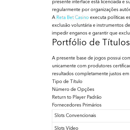
presente interface está licenciada e
regularmente por organizações autó
A
Reta Bet Casino
executa políticas e
exclusão voluntária e instrumentos d
impedir enganos e garantir que excl
Portfólio de Título
A presente base de jogos possui co
unicamente com produtores certificad
resultados completamente justos em 
Tipo de Título
Número de Opções
Return to Player Padrão
Fornecedores Primários
Slots Convencionais
Slots Vídeo