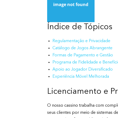
Índice de Tópicos
Regulamentação e Privacidade
Catálogo de Jogos Abrangente
Formas de Pagamento e Gestão
Programa de Fidelidade e Benefíci
Apoio ao Jogador Diversificado
Experiência Móvel Melhorada
Licenciamento e P
O nosso cassino trabalha com comple
seus clientes por meio de sistemas d