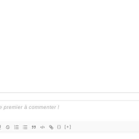
{}
[+]