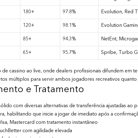
180+
97.8%
Evolution, Red T
120+
98.1%
Evolution Gamin
85+
94.3%
NetEnt, Microg
65+
95.7%
Spribe, Turbo 
de cassino ao live, onde dealers profissionais difundem em te
tos múltiplos para servir ambos jogadores recreativos quanto
ento e Tratamento
do com diversas alternativas de transferência ajustadas ao púb
a, habilitando que inicie a jogar de imediato após a confirmaç
 Visa, Mastercard com tratamento instantâneo
, MuchBetter com agilidade elevada