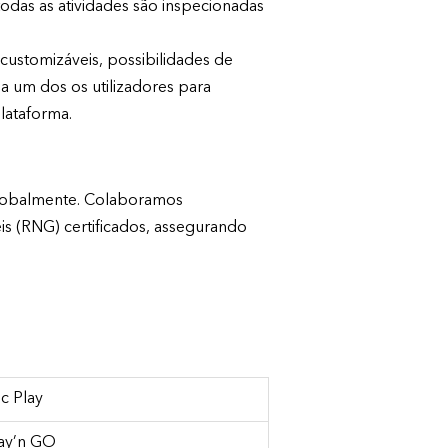
todas as atividades são inspecionadas
customizáveis, possibilidades de
a um dos os utilizadores para
lataforma.
globalmente. Colaboramos
is (RNG) certificados, assegurando
c Play
ay’n GO