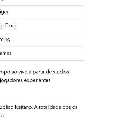
iger
g, Ezugi
aming
Games
mpo ao vivo a partir de studios
 jogadores experientes.
lico lusitano. A totalidade dos os
ão.