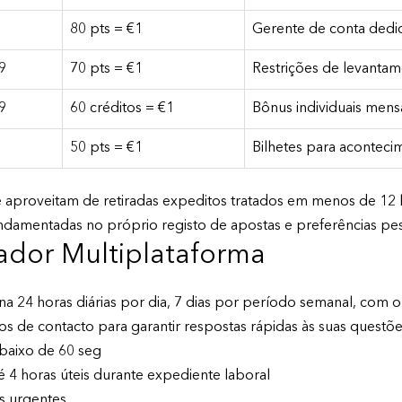
80 pts = €1
Gerente de conta dedi
9
70 pts = €1
Restrições de levanta
9
60 créditos = €1
Bônus individuais mens
50 pts = €1
Bilhetes para aconteci
te aproveitam de retiradas expeditos tratados em menos de 12 
amentadas no próprio registo de apostas e preferências pes
ador Multiplataforma
na 24 horas diárias por dia, 7 dias por período semanal, co
 de contacto para garantir respostas rápidas às suas questõe
baixo de 60 seg
 4 horas úteis durante expediente laboral
s urgentes