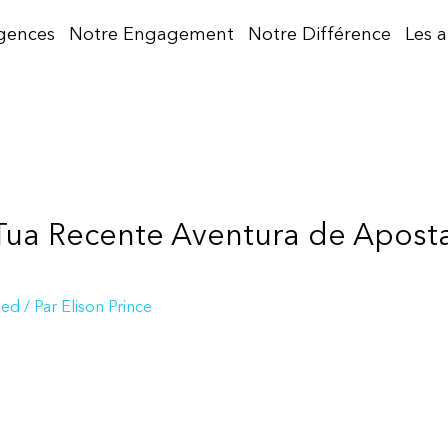
gences
Notre Engagement
Notre Différence
Les 
 Tua Recente Aventura de Apost
zed
/ Par
Elison Prince