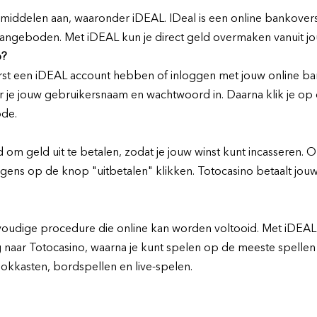
lmiddelen aan, waaronder iDEAL. IDeal is een online bankover
ngeboden. Met iDEAL kun je direct geld overmaken vanuit jou
o?
st een iDEAL account hebben of inloggen met jouw online ban
er je jouw gebruikersnaam en wachtwoord in. Daarna klik je o
ode.
om geld uit te betalen, zodat je jouw winst kunt incasseren. O
ens op de knop "uitbetalen" klikken. Totocasino betaalt jouw w
nvoudige procedure die online kan worden voltooid. Met iDEAL 
naar Totocasino, waarna je kunt spelen op de meeste spellen
gokkasten, bordspellen en live-spelen.