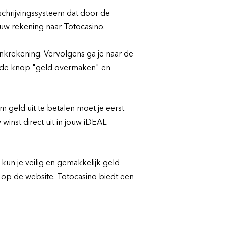
schrijvingssysteem dat door de
w rekening naar Totocasino.
krekening. Vervolgens ga je naar de
p de knop "geld overmaken" en
m geld uit te betalen moet je eerst
inst direct uit in jouw iDEAL
kun je veilig en gemakkelijk geld
 op de website. Totocasino biedt een