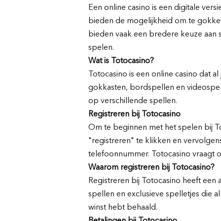
Een online casino is een digitale vers
bieden de mogelijkheid om te gokken 
bieden vaak een bredere keuze aan sp
spelen.
Wat is Totocasino?
Totocasino is een online casino dat a
gokkasten, bordspellen en videospelle
op verschillende spellen.
Registreren bij Totocasino
Om te beginnen met het spelen bij T
"registreren" te klikken en vervolge
telefoonnummer. Totocasino vraagt o
Waarom registreren bij Totocasino?
Registreren bij Totocasino heeft een 
spellen en exclusieve spelletjes die 
winst hebt behaald.