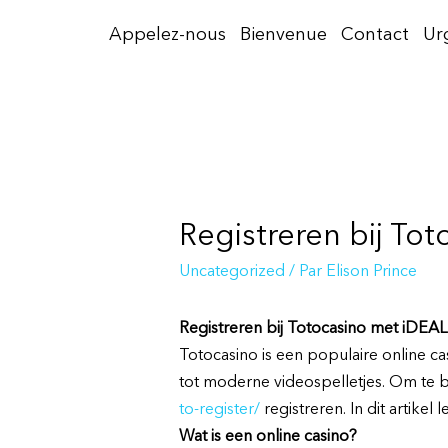
Aller
Appelez-nous
Bienvenue
Contact
Ur
au
contenu
Registreren bij To
Uncategorized
/ Par
Elison Prince
Registreren bij Totocasino met iDEAL
Totocasino is een populaire online c
tot moderne videospelletjes. Om te b
to-register/
registreren. In dit artike
Wat is een online casino?