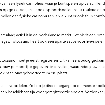
ie van een fysiek casinohuis, waar je kunt spelen op verschille
op gokkasten, maar ook op bordspellen zoals roulette en blac
ellen dan fysieke casinohuizen, en je kunt er ook thuis comfo
l jarenlang actief is in de Nederlandse markt. Het biedt een b
tjes. Totocasino heeft ook een aparte sectie voor live-spelen, 
otocasino moet je eerst registreren. Dit kan eenvoudig geda
ns jouw persoonlijke gegevens in te vullen, waaronder jouw na
ok naar jouw geboortedatum en -plaats.
aantal voordelen. Zo heb je direct toegang tot de meeste spellen
alleen beschikbaar zijn voor geregistreerde spelers. Verder kan