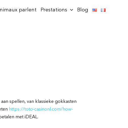
animaux parlent
Prestations
Blog
 aan spellen, van klassieke gokkasten
oeten
https://toto-casinonl.com/how-
 betalen met iDEAL.