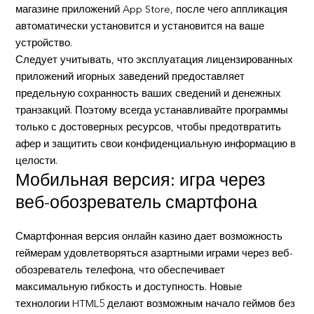
магазине приложений App Store, после чего аппликация
автоматически установится и установится на ваше
устройство.
Следует учитывать, что эксплуатация лицензированных
приложений игорных заведений предоставляет
предельную сохранность ваших сведений и денежных
транзакций. Поэтому всегда устанавливайте программы
только с достоверных ресурсов, чтобы предотвратить
афер и защитить свои конфиденциальную информацию в
целости.
Мобильная версия: игра через
веб-обозреватель смартфона
Смартфонная версия онлайн казино дает возможность
геймерам удовлетворяться азартными играми через веб-
обозреватель телефона, что обеспечивает
максимальную гибкость и доступность. Новые
технологии HTML5 делают возможным начало геймов без