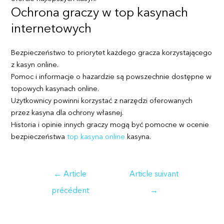
Ochrona graczy w top kasynach
internetowych
Bezpieczeństwo to priorytet każdego gracza korzystającego
z kasyn online.
Pomoc i informacje o hazardzie są powszechnie dostępne w
topowych kasynach online.
Użytkownicy powinni korzystać z narzędzi oferowanych
przez kasyna dla ochrony własnej.
Historia i opinie innych graczy mogą być pomocne w ocenie
bezpieczeństwa
top kasyna online
kasyna.
Navigation
←
Article
Article suivant
de
précédent
→
l’article