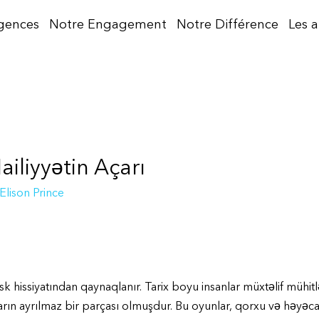
gences
Notre Engagement
Notre Différence
Les 
liyyətin Açarı
Elison Prince
sk hissiyatından qaynaqlanır. Tarix boyu insanlar müxtəlif mühit
arın ayrılmaz bir parçası olmuşdur. Bu oyunlar, qorxu və həyəca