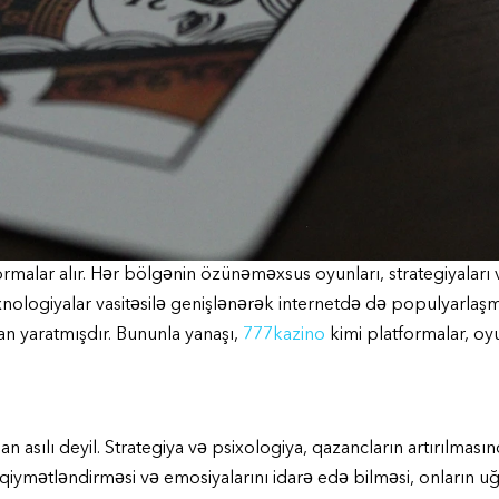
rmalar alır. Hər bölgənin özünəməxsus oyunları, strategiyaları
ologiyalar vasitəsilə genişlənərək internetdə də populyarlaşmış
n yaratmışdır. Bununla yanaşı,
777kazino
kimi platformalar, oy
i
 asılı deyil. Strategiya və psixologiya, qazancların artırılmasın
iymətləndirməsi və emosiyalarını idarə edə bilməsi, onların u