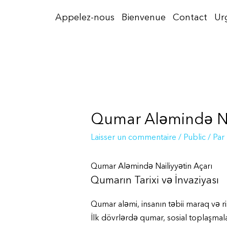
Aller
Appelez-nous
Bienvenue
Contact
Ur
au
contenu
Qumar Aləmində Nai
Laisser un commentaire
/
Public
/ Par
Qumar Aləmində Nailiyyətin Açarı
Qumarın Tarixi və İnvaziyası
Qumar aləmi, insanın təbii maraq və ri
İlk dövrlərdə qumar, sosial toplaşmal