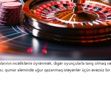
larının incəliklərini öyrənmək, digər oyunçularla tanış olmaq v
ı, qumar aləmində uğur qazanmaq istəyənlər üçün əvəzsiz bir 