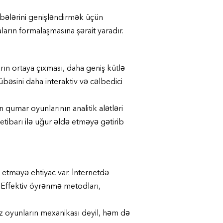
übələrini genişləndirmək üçün
ların formalaşmasına şərait yaradır.
rın ortaya çıxması, daha geniş kütlə
bəsini daha interaktiv və cəlbedici
 qumar oyunlarının analitik alətləri
 etibarı ilə uğur əldə etməyə gətirib
etməyə ehtiyac var. İnternetdə
. Effektiv öyrənmə metodları,
ız oyunların mexanikası deyil, həm də