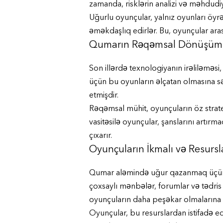
zamanda, risklərin analizi və məhdud
Uğurlu oyunçular, yalnız oyunları öyr
əməkdaşlıq edirlər. Bu, oyunçular aras
Qumarın Rəqəmsal Dönüşüm
Son illərdə texnologiyanın irəliləməsi
üçün bu oyunların əlçatan olmasına səb
etmişdir.
Rəqəmsal mühit, oyunçuların öz strategi
vasitəsilə oyunçular, şanslarını artırm
çıxarır.
Oyunçuların İkmalı və Resursl
Qumar aləmində uğur qazanmaq üçün ya
çoxsaylı mənbələr, forumlar və tədris 
oyunçuların daha peşəkar olmalarına ş
Oyunçular, bu resurslardan istifadə e