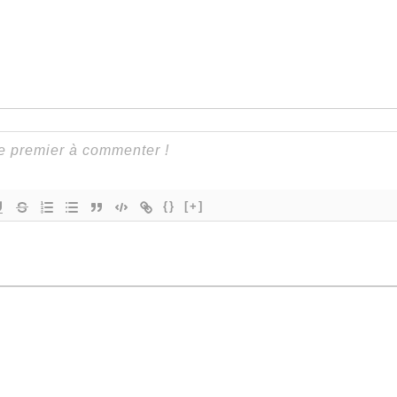
{}
[+]