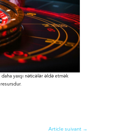
ə daha yaxşı nəticələr əldə etmək
resursdur.
Article suivant
→