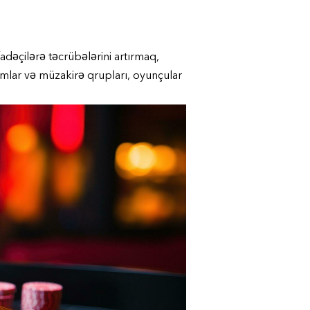
dəçilərə təcrübələrini artırmaq,
rumlar və müzakirə qrupları, oyunçular