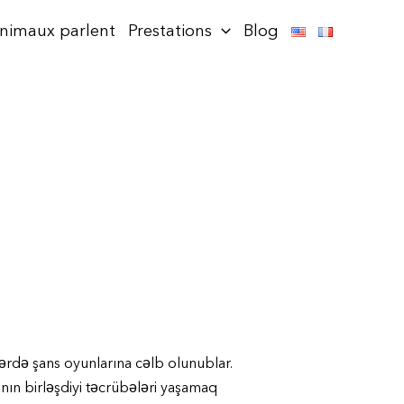
animaux parlent
Prestations
Blog
lərdə şans oyunlarına cəlb olunublar.
nın birləşdiyi təcrübələri yaşamaq