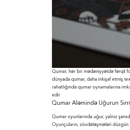
Qumar, hər bir mədəniyyətdə fərqli fo
dünyada qumar, daha inkişaf etmiş texn
rahatlığında qumar oynamalarına imka
edir.
Qumar Aləmində Uğurun Sirr
Qumar oyunlarında uğur, yalnız şansdan
Oyunçuların, sövdələşmələri düzgün q