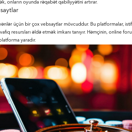
ək, onların oyunda rəqabət qabiliyyətini artırar.
saytlar
lər üçün bir çox vebsaytlar mövcuddur. Bu platformalar, istifa
üvafiq resursları əldə etmək imkanı tanıyır. Həmçinin, online fo
platforma yaradır.