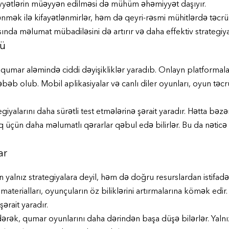
iyyətlərin müəyyən edilməsi də mühüm əhəmiyyət daşıyır.
ənmək ilə kifayətlənmirlər, həm də qeyri-rəsmi mühitlərdə təcr
ında məlumat mübadiləsini də artırır və daha effektiv strategiya
ü
, qumar aləmində ciddi dəyişikliklər yaradıb. Onlayn platformala
əb olub. Mobil aplikasiyalar və canlı diler oyunları, oyun təcrü
yalarını daha sürətli test etmələrinə şərait yaradır. Hətta bəzən
aq üçün daha məlumatlı qərarlar qəbul edə bilirlər. Bu da nəticə
ar
lnız strategiyalara deyil, həm də doğru resurslardan istifadə 
materialları, oyunçuların öz biliklərini artırmalarına kömək edir
ərait yaradır.
dərək, qumar oyunlarını daha dərindən başa düşə bilərlər. Yaln