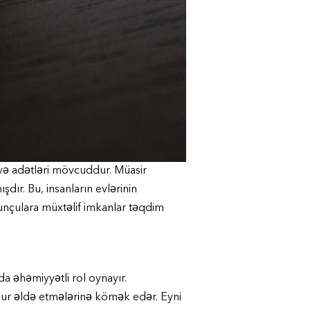
 və adətləri mövcuddur. Müasir
dır. Bu, insanların evlərinin
unçulara müxtəlif imkanlar təqdim
da əhəmiyyətli rol oynayır.
ğur əldə etmələrinə kömək edər. Eyni