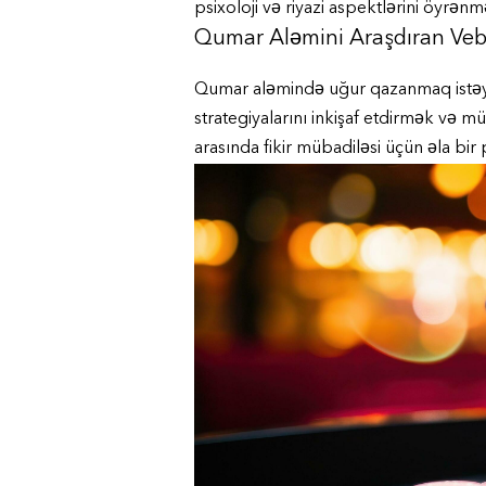
psixoloji və riyazi aspektlərini öyrənm
Qumar Aləmini Araşdıran Veb
Qumar aləmində uğur qazanmaq istəyən
strategiyalarını inkişaf etdirmək və m
arasında fikir mübadiləsi üçün əla bir 