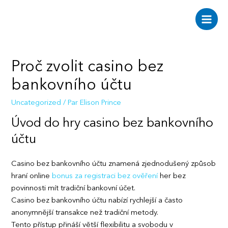
Aller
au
Main
contenu
Men
Proč zvolit casino bez
bankovního účtu
Uncategorized
/ Par
Elison Prince
Úvod do hry casino bez bankovního
účtu
Casino bez bankovního účtu znamená zjednodušený způsob
hraní online
bonus za registraci bez ověření
her bez
povinnosti mít tradiční bankovní účet.
Casino bez bankovního účtu nabízí rychlejší a často
anonymnější transakce než tradiční metody.
Tento přístup přináší větší flexibilitu a svobodu v