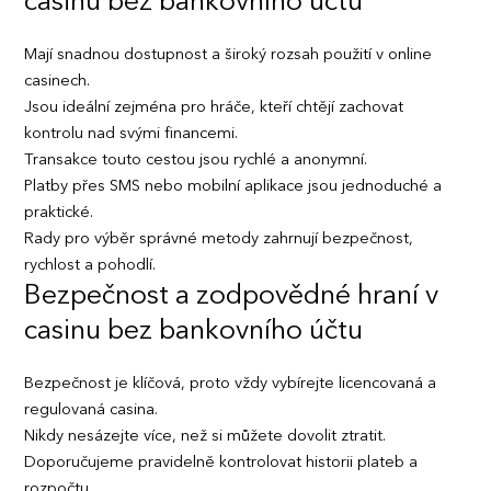
casinu bez bankovního účtu
Mají snadnou dostupnost a široký rozsah použití v online
casinech.
Jsou ideální zejména pro hráče, kteří chtějí zachovat
kontrolu nad svými financemi.
Transakce touto cestou jsou rychlé a anonymní.
Platby přes SMS nebo mobilní aplikace jsou jednoduché a
praktické.
Rady pro výběr správné metody zahrnují bezpečnost,
rychlost a pohodlí.
Bezpečnost a zodpovědné hraní v
casinu bez bankovního účtu
Bezpečnost je klíčová, proto vždy vybírejte licencovaná a
regulovaná casina.
Nikdy nesázejte více, než si můžete dovolit ztratit.
Doporučujeme pravidelně kontrolovat historii plateb a
rozpočtu.