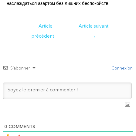
наслаждаться азартом без лишних беспокойств.
Navigation
←
Article
Article suivant
de
précédent
→
l’article
S’abonner
Connexion
0
COMMENTS