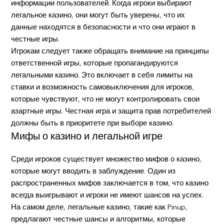
информации пользователей. Когда игроки выбирают
легальное казино, они могут быть уверены, что их
данные находятся в безопасности и что они играют в
честные игры.
Игрокам следует также обращать внимание на принципы
ответственной игры, которые пропагандируются
легальными казино. Это включает в себя лимиты на
ставки и возможность самовыключения для игроков,
которые чувствуют, что не могут контролировать свои
азартные игры. Честная игра и защита прав потребителей
должны быть в приоритете при выборе казино.
Мифы о казино и легальной игре
Среди игроков существует множество мифов о казино,
которые могут вводить в заблуждение. Один из
распространенных мифов заключается в том, что казино
всегда выигрывают и игроки не имеют шансов на успех.
На самом деле, легальные казино, такие как Pinup,
предлагают честные шансы и алгоритмы, которые