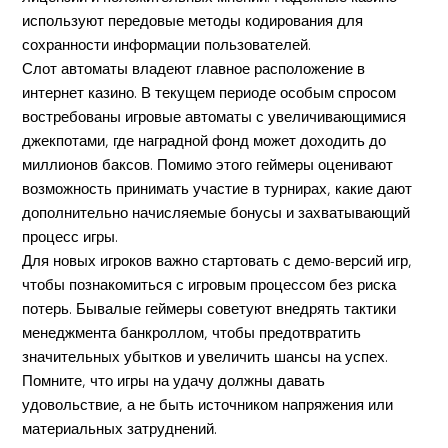
используют передовые методы кодирования для
сохранности информации пользователей.
Слот автоматы владеют главное расположение в
интернет казино. В текущем периоде особым спросом
востребованы игровые автоматы с увеличивающимися
джекпотами, где наградной фонд может доходить до
миллионов баксов. Помимо этого геймеры оценивают
возможность принимать участие в турнирах, какие дают
дополнительно начисляемые бонусы и захватывающий
процесс игры.
Для новых игроков важно стартовать с демо-версий игр,
чтобы познакомиться с игровым процессом без риска
потерь. Бывалые геймеры советуют внедрять тактики
менеджмента банкроллом, чтобы предотвратить
значительных убытков и увеличить шансы на успех.
Помните, что игры на удачу должны давать
удовольствие, а не быть источником напряжения или
материальных затруднений.