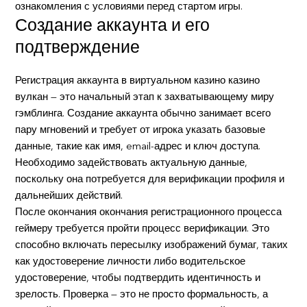
ознакомления с условиями перед стартом игры.
Создание аккаунта и его
подтверждение
Регистрация аккаунта в виртуальном казино казино
вулкан — это начальный этап к захватывающему миру
гэмблинга. Создание аккаунта обычно занимает всего
пару мгновений и требует от игрока указать базовые
данные, такие как имя, email-адрес и ключ доступа.
Необходимо задействовать актуальную данные,
поскольку она потребуется для верификации профиля и
дальнейших действий.
После окончания окончания регистрационного процесса
геймеру требуется пройти процесс верификации. Это
способно включать пересылку изображений бумаг, таких
как удостоверение личности либо водительское
удостоверение, чтобы подтвердить идентичность и
зрелость. Проверка — это не просто формальность, а