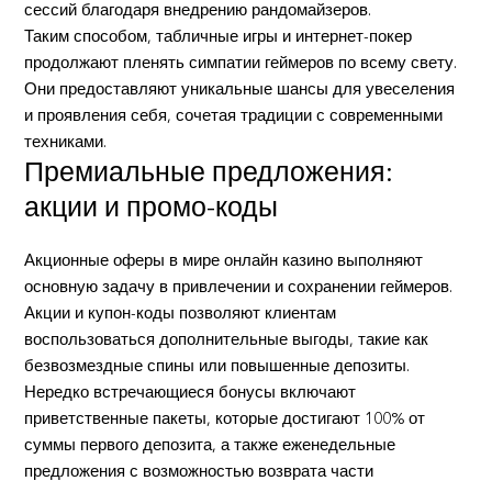
сессий благодаря внедрению рандомайзеров.
Таким способом, табличные игры и интернет-покер
продолжают пленять симпатии геймеров по всему свету.
Они предоставляют уникальные шансы для увеселения
и проявления себя, сочетая традиции с современными
техниками.
Премиальные предложения:
акции и промо-коды
Акционные оферы в мире онлайн казино выполняют
основную задачу в привлечении и сохранении геймеров.
Акции и купон-коды позволяют клиентам
воспользоваться дополнительные выгоды, такие как
безвозмездные спины или повышенные депозиты.
Нередко встречающиеся бонусы включают
приветственные пакеты, которые достигают 100% от
суммы первого депозита, а также еженедельные
предложения с возможностью возврата части