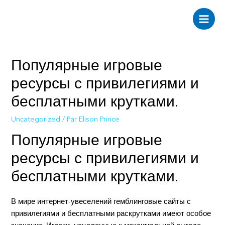
Aller
au
Main
contenu
Men
Популярные игровые
ресурсы с привилегиями и
бесплатными крутками.
Uncategorized
/ Par
Elison Prince
Популярные игровые
ресурсы с привилегиями и
бесплатными крутками.
В мире интернет-увеселений гемблинговые сайты с
привилегиями и бесплатными раскрутками имеют особое