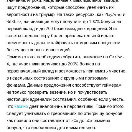
значение. Игроки, нацеленные к максимальной выгоде,
ищут предложения, которые способны увеличить их
вероятности на триумф. На таких ресурсах, как PlayAmo и
BitStarz, начинающие могут получить до 100% бонуса на
первый вклад и до 200 безвозмездных вращений. Эти
советы сделают игру более привлекательной и дают
возможность дольше кайфовать от игровым процессом
без существенных инвестиций.
Помимо этого, необходимо обратить внимание на Casino-
X, где участники получают до 200% бонуса на
первоначальный вклад и возможность принимать участие
в недельных состязаниях с крупными призовыми
фондами. Данные предложения способствуют геймерам
не только проверить везение, но и почувствовать
настоящий адреналин состязания, особенно если учесть,
что
казино
дает аналогичные перспективы. Помимо этого
следует учитывать о требованиях по отыгрышу бонусов:
как правило они составляют от 30x до 50x размера
бонуса, что необходимо для внимательного