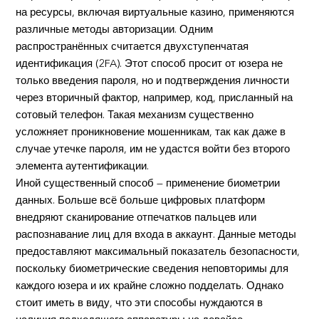
на ресурсы, включая виртуальные казино, применяются
различные методы авторизации. Одним
распространённых считается двухступенчатая
идентификация (2FA). Этот способ просит от юзера не
только введения пароля, но и подтверждения личности
через вторичный фактор, например, код, присланный на
сотовый телефон. Такая механизм существенно
усложняет проникновение мошенникам, так как даже в
случае утечке пароля, им не удастся войти без второго
элемента аутентификации.
Иной существенный способ — применение биометрии
данных. Больше всё больше цифровых платформ
внедряют сканирование отпечатков пальцев или
распознавание лиц для входа в аккаунт. Данные методы
предоставляют максимальный показатель безопасности,
поскольку биометрические сведения неповторимы для
каждого юзера и их крайне сложно подделать. Однако
стоит иметь в виду, что эти способы нуждаются в