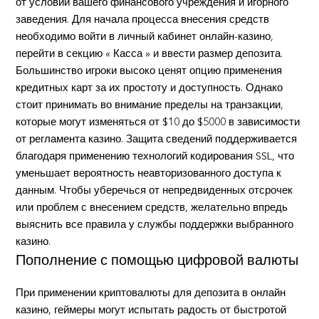
от условий вашего финансового учреждения и игорного
заведения. Для начала процесса внесения средств
необходимо войти в личный кабинет онлайн-казино,
перейти в секцию « Касса » и ввести размер депозита.
Большинство игроки высоко ценят опцию применения
кредитных карт за их простоту и доступность. Однако
стоит принимать во внимание пределы на транзакции,
которые могут изменяться от $10 до $5000 в зависимости
от регламента казино. Защита сведений поддерживается
благодаря применению технологий кодирования SSL, что
уменьшает вероятность неавторизованного доступа к
данным. Чтобы уберечься от непредвиденных отсрочек
или проблем с внесением средств, желательно впредь
выяснить все правила у службы поддержки выбранного
казино.
Пополнение с помощью цифровой валюты
При применении криптовалюты для депозита в онлайн
казино, геймеры могут испытать радость от быстротой