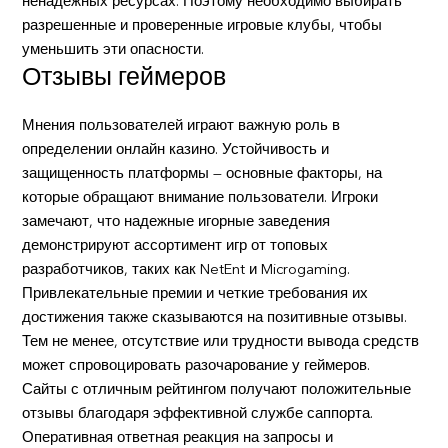
ненадежных ресурсах. Поэтому необходимо выбирать
разрешенные и проверенные игровые клубы, чтобы
уменьшить эти опасности.
Отзывы геймеров
Мнения пользователей играют важную роль в
определении онлайн казино. Устойчивость и
защищенность платформы — основные факторы, на
которые обращают внимание пользователи. Игроки
замечают, что надежные игорные заведения
демонстрируют ассортимент игр от топовых
разработчиков, таких как NetEnt и Microgaming.
Привлекательные премии и четкие требования их
достижения также сказываются на позитивные отзывы.
Тем не менее, отсутствие или трудности вывода средств
может спровоцировать разочарование у геймеров.
Сайты с отличным рейтингом получают положительные
отзывы благодаря эффективной службе саппорта.
Оперативная ответная реакция на запросы и