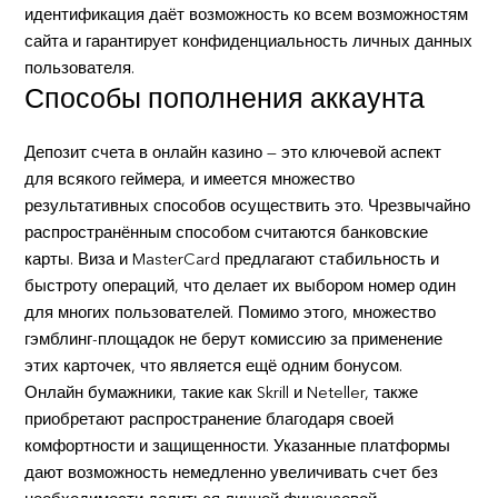
идентификация даёт возможность ко всем возможностям
сайта и гарантирует конфиденциальность личных данных
пользователя.
Способы пополнения аккаунта
Депозит счета в онлайн казино — это ключевой аспект
для всякого геймера, и имеется множество
результативных способов осуществить это. Чрезвычайно
распространённым способом считаются банковские
карты. Виза и MasterCard предлагают стабильность и
быстроту операций, что делает их выбором номер один
для многих пользователей. Помимо этого, множество
гэмблинг-площадок не берут комиссию за применение
этих карточек, что является ещё одним бонусом.
Онлайн бумажники, такие как Skrill и Neteller, также
приобретают распространение благодаря своей
комфортности и защищенности. Указанные платформы
дают возможность немедленно увеличивать счет без