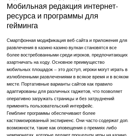
Мобильная редакция интернет-
ресурса и программы для
гейминга
Смартфонная модификация веб-сайта и приложения для
развлечения в казино казино вулкан становятся все
более востребованными среди игроков, предпочитающих
азартничать на ходу. Основное преимущество
мобильных площадок — это доступ, игроки могут играть в
излюбленными развлечениями в всякое время и в всяком
месте. Портативные варианты сайтов как правило
адаптированы для различных гаджетов, что позволяет
оперативно загружать страницы и без затруднений
применять пользовательский интерфейс.
Гемблинг программы обеспечивают более
кастомизированный экспириенс. Они часто содержат доп.
возможности, такие как оповещения о премиях либо
чемпионатах, которые делают процедуру игры на казино