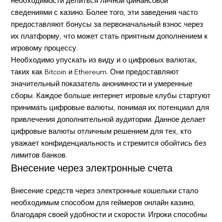
необходимости делиться личной финансовой
сведениями с казино. Более того, эти заведения часто
предоставляют бонусы за первоначальный взнос через
их платформу, что может стать приятным дополнением к
игровому процессу.
Необходимо упускать из виду и о цифровых валютах,
таких как Bitcoin и Ethereum. Они предоставляют
значительный показатель анонимности и умеренные
сборы. Каждое больше интернет игровые клубы стартуют
принимать цифровые валюты, понимая их потенциал для
привлечения дополнительной аудитории. Данное делает
цифровые валюты отличным решением для тех, кто
уважает конфиденциальность и стремится обойтись без
лимитов банков.
Внесение через электронные счета
Внесение средств через электронные кошельки стало
необходимым способом для геймеров онлайн казино,
благодаря своей удобности и скорости. Игроки способны