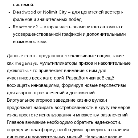
системой.
Deadwood от Nolimit City — для ценителей вестерн-
фильмов и значительных побед.
Reactoonz 2 — вторая часть знаменитого автомата с
усовершенствованной графикой и дополнительными
возможностями.
Данные слоты предлагают эксклюзивные опции, такие
как megaways, мультипликаторы призов и накопительные
джекпоты, что привлекает внимание к ним для
участников всех категорий. Разработчики всё ещё
восхищать инновациями, формируя новые перспективы
для азартных развлечений и достижений.
Виртуальное игорное заведение казино вулкан
продолжает набирать востребованность в кругу геймеров
из-за простоте использования и множеству развлечений.
Главное внимание необходимо обратить надежности:
определяя платформу, необходимо проверить в наличии
лицензии и положительных мнений. Надежные казино