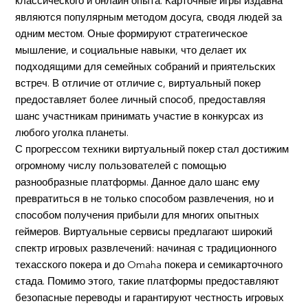
классического и онлайн опыта. Карточные игры издавна
являются популярным методом досуга, сводя людей за
одним местом. Оные формируют стратегическое
мышление, и социальные навыки, что делает их
подходящими для семейных собраний и приятельских
встреч. В отличие от отличие с, виртуальный покер
предоставляет более личный способ, предоставляя
шанс участникам принимать участие в конкурсах из
любого уголка планеты.
С прогрессом техники виртуальный покер стал достижим
огромному числу пользователей с помощью
разнообразные платформы. Данное дало шанс ему
превратиться в не только способом развлечения, но и
способом получения прибыли для многих опытных
геймеров. Виртуальные сервисы предлагают широкий
спектр игровых развлечений: начиная с традиционного
техасского покера и до Omaha покера и семикарточного
стада. Помимо этого, такие платформы предоставляют
безопасные переводы и гарантируют честность игровых