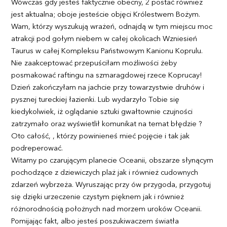
Wówczas gdy jesteś faktycznie obecny, 2 postać również
jest aktualna; oboje jesteście objęci Królestwem Bożym.
Wam, którzy wyszukują wrażeń, odnajdą w tym miejscu moc
atrakcji pod gołym niebem w całej okolicach Wzniesień
Taurus w całej Kompleksu Państwowym Kanionu Koprulu.
Nie zaakceptować przepuściłam możliwości żeby
posmakować raftingu na szmaragdowej rzece Koprucay!
Dzień zakończyłam na jachcie przy towarzystwie druhów i
pysznej tureckiej łazienki. Lub wydarzyło Tobie się
kiedykolwiek, iż oglądanie sztuki gwałtownie czujności
zatrzymało oraz wyświetlił komunikat na temat błędzie ?
Oto całość, , którzy powinieneś mieć pojęcie i tak jak
podreperować.
Witamy po czarującym planecie Oceanii, obszarze słynącym
pochodzące z dziewiczych plaż jak i również cudownych
zdarzeń wybrzeża. Wyruszając przy ów przygoda, przygotuj
się dzięki urzeczenie czystym pięknem jak i również
różnorodnością położnych nad morzem uroków Oceanii.
Pomijając fakt, albo jesteś poszukiwaczem światła