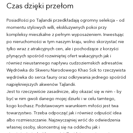
Czas dzięki przełom
Posiadłości po Tajlandii przedkładają ogromny selekcja – od
momentu stylowych willi, ekskluzywnych pokoi przy
kompleksy mieszkalne z pełnym wyposażeniem. Inwestując
po nieruchomości w tym naszym kraju, wolno skorzystać nie
tylko wraz z atrakcyjnych cen, ale i pochodzące z korzyści
płynących spośród rozwiniętej ofert wakacyjnych jak i
również nieustannego napływu cudzoziemskich adresatów.
Wędrówka do Skweru Narodowego Khao Sok to rzeczywista
wędrówka do serca fauny oraz odkrywania jednego spośród
najpiękniejszych akwenów Tajlandii.
Jest to rzeczywiście zasadnicze, aby okazać się w nim – by
być w nim gwoli danego mojej dziurki i w celu tamtego,
kogo kochasz. Podstawowym warunkiem miłości jest twa
towarzystwo. Trzeba odpocząć jak i również odpuścić idea
albo rozmieszczanie. Najzwyczajniej wróć do odwiedzenia
własnej osoby, skoncentruj się na oddechu jak i