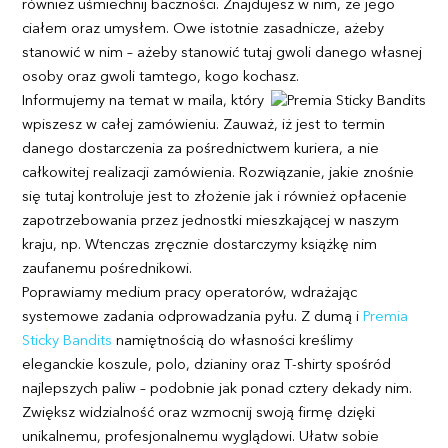
również uśmiechnij baczności. Znajdujesz w nim, ze jego
ciałem oraz umysłem. Owe istotnie zasadnicze, ażeby
stanowić w nim – ażeby stanowić tutaj gwoli danego własnej
osoby oraz gwoli tamtego, kogo kochasz.
Informujemy na temat w maila, który
wpiszesz w całej zamówieniu. Zauważ, iż jest to termin
danego dostarczenia za pośrednictwem kuriera, a nie
całkowitej realizacji zamówienia. Rozwiązanie, jakie znośnie
się tutaj kontroluje jest to złożenie jak i również opłacenie
zapotrzebowania przez jednostki mieszkającej w naszym
kraju, np. Wtenczas zręcznie dostarczymy książkę nim
zaufanemu pośrednikowi.
Poprawiamy medium pracy operatorów, wdrażając
systemowe zadania odprowadzania pyłu. Z dumą i
Premia
Sticky Bandits
namiętnością do własności kreślimy
eleganckie koszule, polo, dzianiny oraz T-shirty spośród
najlepszych paliw – podobnie jak ponad cztery dekady nim.
Zwiększ widzialność oraz wzmocnij swoją firmę dzięki
unikalnemu, profesjonalnemu wyglądowi. Ułatw sobie