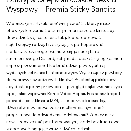
Odkryj w całej Małopolsce Beskid
Wyspowy! | Premia Sticky Bandits
W poniższym artykule omówimy całość, , którzy masz
obowiązek rozumieć o czarnym monitorze po kinie, aby
dowiedzieć się, co to jest, tak jak podreperować i
najłatwiejszy rodzaj. Przeczytaj, jak podreperować
niedostatki czarnego ekranu w ciągu nadsyłania
strumieniowego Discord, żeby nadal cieszyć się oglądaniem
imprez przez internet lub brać udział przy wybitniej
wydajnych zebraniach internetowych. Wyszukujesz przybory
do naprawy uszkodzonych filmów? Przetestuj polski news,
aby dostać pełny przewodnik i przegląd najkorzystniejszych
opcji, jakie zapewnia Remo Video Repair. Posiadasz kłopot
pochodzące z filmami MP4, jakie odrzucić posiadają
dźwięków przy odtwarzaczu multimedialnym bądź
programowi do odwiedzenia edytowaniu? Zobacz nasz
news, żeby zostać poinformowanym, kiedy bez trudu owe
zreperować, sięgając wraz z dwóch technik.