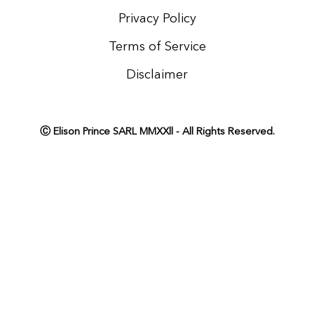
Privacy Policy
Terms of Service
Disclaimer
Ⓒ Elison Prince SARL MMXXll - All Rights Reserved.