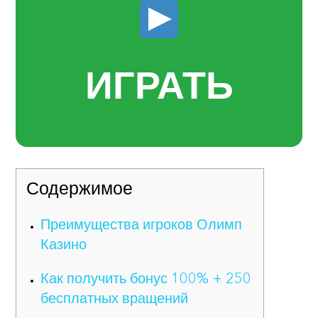
ИГРАТЬ
Содержимое
Преимущества игроков Олимп
Казино
Как получить бонус 100% + 250
бесплатных вращений