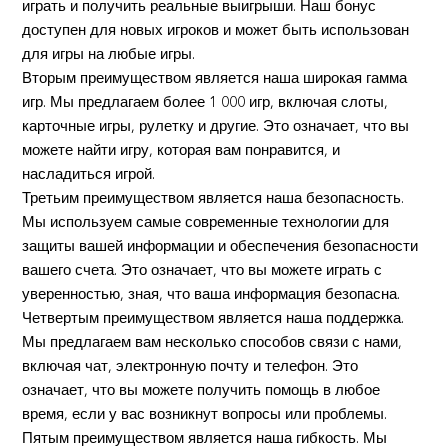
играть и получить реальные выигрыши. Наш бонус
доступен для новых игроков и может быть использован
для игры на любые игры.
Вторым преимуществом является наша широкая гамма
игр. Мы предлагаем более 1 000 игр, включая слоты,
карточные игры, рулетку и другие. Это означает, что вы
можете найти игру, которая вам понравится, и
насладиться игрой.
Третьим преимуществом является наша безопасность.
Мы используем самые современные технологии для
защиты вашей информации и обеспечения безопасности
вашего счета. Это означает, что вы можете играть с
уверенностью, зная, что ваша информация безопасна.
Четвертым преимуществом является наша поддержка.
Мы предлагаем вам несколько способов связи с нами,
включая чат, электронную почту и телефон. Это
означает, что вы можете получить помощь в любое
время, если у вас возникнут вопросы или проблемы.
Пятым преимуществом является наша гибкость. Мы