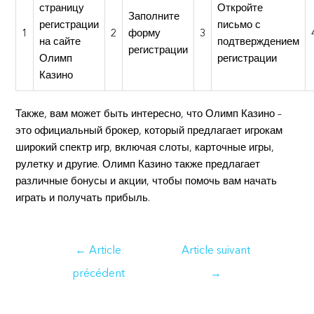
страницу
Откройте
Заполните
регистрации
письмо с
1
2
форму
3
на сайте
подтверждением
регистрации
Олимп
регистрации
Казино
Также, вам может быть интересно, что Олимп Казино –
это официальный брокер, который предлагает игрокам
широкий спектр игр, включая слоты, карточные игры,
рулетку и другие. Олимп Казино также предлагает
различные бонусы и акции, чтобы помочь вам начать
играть и получать прибыль.
Navigation
←
Article
Article suivant
de
précédent
→
l’article