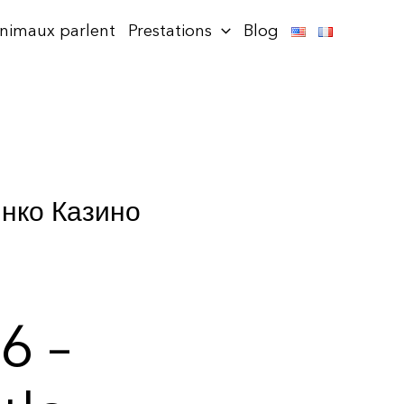
animaux parlent
Prestations
Blog
инко Казино
6 –