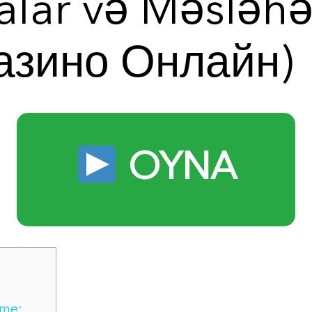
alar və Məsləhə
азино Онлайн)
OYNA
ame: