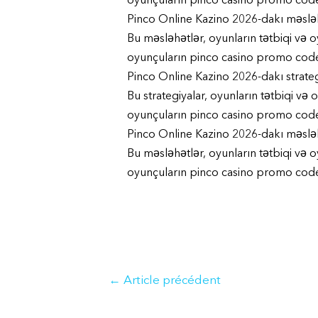
oyunçuların pinco casino promo code
Pinco Online Kazino 2026-dakı məsləh
Bu məsləhətlər, oyunların tətbiqi və 
oyunçuların pinco casino promo code
Pinco Online Kazino 2026-dakı strateg
Bu strategiyalar, oyunların tətbiqi v
oyunçuların pinco casino promo code
Pinco Online Kazino 2026-dakı məsləh
Bu məsləhətlər, oyunların tətbiqi və 
oyunçuların pinco casino promo code
Navigation
←
Article précédent
de
l’article