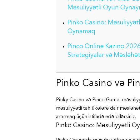
Məsuliyyətli Oyun Oynay
Pinko Casino: Məsuliyyət
Oynamaq
Pinco Online Kazino 2026
Strategiyalar və Məsləhət
Pinko Casino və Pi
Pinky Casino və Pinco Game, məsuliyy
məsuliyyətli təhlükələrə dair məsləhət
artırmaq üçün istifadə edə bilərsiniz.
Pinko Casino: Məsuliyyətli 