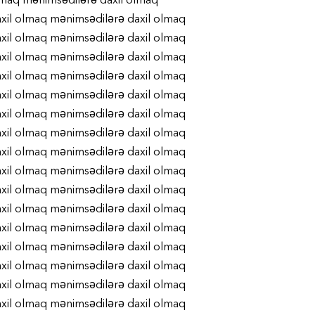
lmaq mənimsədilərə daxil olmaq
xil olmaq mənimsədilərə daxil olmaq
xil olmaq mənimsədilərə daxil olmaq
xil olmaq mənimsədilərə daxil olmaq
xil olmaq mənimsədilərə daxil olmaq
xil olmaq mənimsədilərə daxil olmaq
xil olmaq mənimsədilərə daxil olmaq
xil olmaq mənimsədilərə daxil olmaq
xil olmaq mənimsədilərə daxil olmaq
xil olmaq mənimsədilərə daxil olmaq
xil olmaq mənimsədilərə daxil olmaq
xil olmaq mənimsədilərə daxil olmaq
xil olmaq mənimsədilərə daxil olmaq
xil olmaq mənimsədilərə daxil olmaq
xil olmaq mənimsədilərə daxil olmaq
xil olmaq mənimsədilərə daxil olmaq
xil olmaq mənimsədilərə daxil olmaq