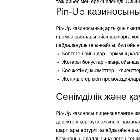
тәжірибесімен ерекшеленеді. Ойы
Pin-Up казиносын
Pin-Up казиносының артықшылықтар
промоакциялары ойыншыларға қосым
пайдаланушыға ыңғайлы, бұл ойын
Көптеген ойындар – әркімнің қал
Жоғары бонустар – жаңа ойыншы
Қол жетімді қызметтер – клиентте
Жеңілдіктер мен промоакциялар
Сенімділік және қау
Pin-Up казиносы лицензияланған ж
деректері қорғауға алынып, замана
шарттары әртүрлі, алайда ойыншыла
Казиноның адалдығына деген сенімд