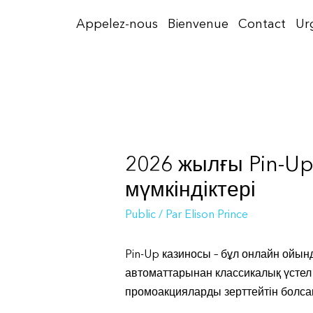
Aller
Appelez-nous
Bienvenue
Contact
Ur
au
contenu
2026 жылғы Pin-Up
мүмкіндіктері
Public
/ Par
Elison Prince
Pin-Up казиносы – бұл онлайн ойын
автоматтарынан классикалық үстел 
промоакцияларды зерттейтін болсақ