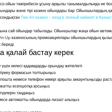
псіз ойын тәжірибесін ұсыну арқылы танымалдылыққа ие б
ойындары және тірі казино ойындары бар. Ойыншылардың қа
 сондықтан
Пин Ап казино — вход в личный кабинет в Казахс
бына сай ойындар табылады. Ойыншылар жаңа ойын автомат
, Pin-Up казиносының промоакциялары ойыншылардың қыз
 береді.
а қалай бастау керек
 үшін келесі қадамдарды орындау жеткілікті:
, тіркеу формасын толтырыңыз.
пошта немесе телефон нөмірі арқылы аккаунтыңызды раст
жатты есепшотқа қосыңыз.
үрлерін таңдаңыз.
месе автоматты ойындарда ләззат алыңыз.