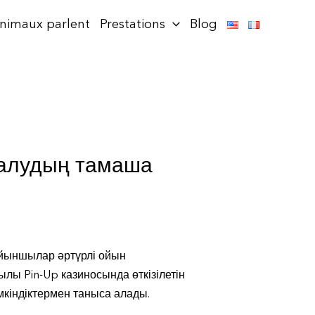
animaux parlent
Prestations
Blog
 алудың тамаша
ойыншылар әртүрлі ойын
лы Pin-Up казиносында өткізілетін
мкіндіктермен таныса алады.