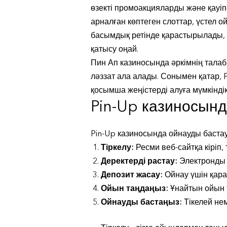
өзекті промоакцияларды және қауі
арналған көптеген слоттар, үстел 
басымдық ретінде қарастырылады,
қатысу оңай.
Пин Ап казиносында әркімнің тала
ләззат ала алады. Сонымен қатар
қосымша жеңістерді алуға мүмкіндік
Pin-Up казиносынд
Pin-Up казиносында ойнауды бастау
Тіркелу:
Ресми веб-сайтқа кіріп
Деректерді растау:
Электронды 
Депозит жасау:
Ойнау үшін қара
Ойын таңдаңыз:
Ұнайтын ойын т
Ойнауды бастаңыз:
Тікелей не