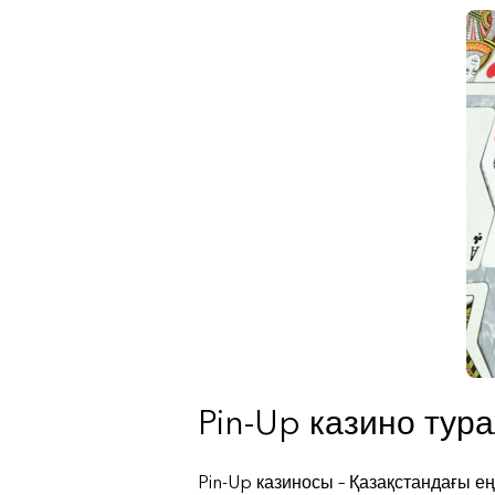
Pin-Up казино тур
Pin-Up казиносы – Қазақстандағы 