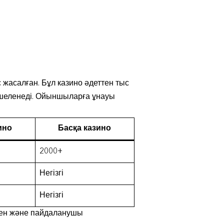
жасалған. Бұл казино әдеттен тыс
кшеленеді. Ойыншыларға ұнауы
ино
Басқа казино
2000+
Негізгі
Негізгі
імен және пайдаланушы