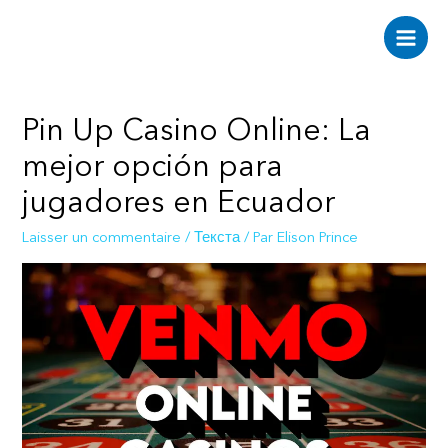
Aller
au
Main
contenu
Men
Pin Up Casino Online: La
mejor opción para
jugadores en Ecuador
Laisser un commentaire
/
Текста
/ Par
Elison Prince