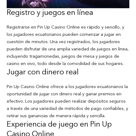
Registro y juegos en línea
Registrarse en Pin Up Casino Online es rápido y sencillo, y
los jugadores ecuatorianos pueden comenzar a jugar en
cuestión de minutos. Una vez registrados, los jugadores
pueden disfrutar de una amplia variedad de juegos en línea,
incluyendo tragamonedas, juegos de mesa y juegos de
casino en vivo, todo desde la comodidad de sus hogares.
Jugar con dinero real
Pin Up Casino Online ofrece a los jugadores ecuatorianos la
oportunidad de jugar con dinero real y ganar premios en
efectivo. Los jugadores pueden realizar depósitos seguros
a través de una variedad de métodos de pago confiables, y
retirar sus ganancias de manera rápida y sencilla.
Experiencia de juego en Pin Up
Casino Online