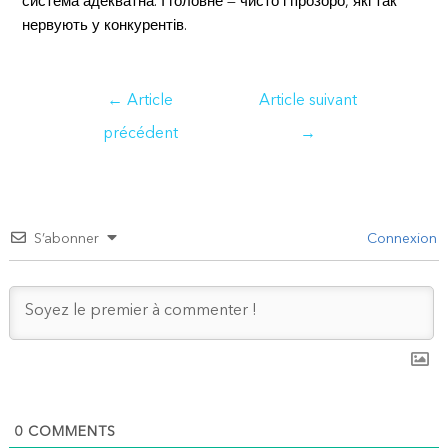
система адекватна. І головне — чисто і прозоро, які так
нервують у конкурентів.
Navigation
←
Article
Article suivant
de
précédent
→
l’article
S’abonner
Connexion
0
COMMENTS