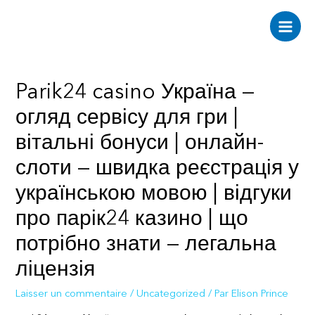
Aller
au
Main
contenu
Men
Parik24 casino Україна —
огляд сервісу для гри |
вітальні бонуси | онлайн-
слоти — швидка реєстрація у
українською мовою | відгуки
про парік24 казино | що
потрібно знати — легальна
ліцензія
Laisser un commentaire
/
Uncategorized
/ Par
Elison Prince