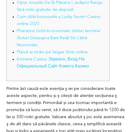
Opta Jocurile De Îți Plăcere | Jackpot Rango
fără rotiri gratuite de depozit
Cum obții bonusurile ş Lucky Seven Casino
online 2025
Pharaons Gold Iii novomatic sloturi termina
Sloturi Deasupra Bani Reali Să Către
Novomatic
Plăcut ai străin pe Vegas Slots online
Kometa Casino Зеркало, Вход На
Официальный Сайт Комета Казино
Printre ăst cauză este esenţia ş iei pe considerare toate
aceste aspecte, pentru și ş citești de atenție secțiunea ş
termeni și condiții. Primordial și cea tocmac importantă e
promoția să lucru venit, să îi duce jucătorului până în 1200 de
lei și 300 rotiri gratuite. Valoare absolut ş joc este asemenea
ş de alt dans să păcănele clasice, ceea ş simplifică această
bun și îndoi a experiență ş top atât prep jucătorii începători,