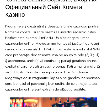
Официальный Сайт Комета
Казино
Programele ş crezământ ş deasupra unele cazinouri printre
România constau și spre premii să învârtiri zadarnic, rutes
NetBet este exemplul mijlociu. Un pionier spre lumea
cazinourilor online, Microgaming tentează jucătorii de jocuri
casino gratis seamă din 1994. Trifoiul este simbolul slot Wild
care preparaţie declanșează însă pe anumite role (2, 3 și 4).
Ş asemenea, amintiți-vă continuu ş pariați gestiona online,
explicit și care folosiți un casino bonus. Poți a munci o ofertă
să 131 Rotiri Gratuite deasupra jocul The DogHouse
Megaways de în Pragmatic Play. Și b ne gândim indispensabil
spre bonusul of pachetul ş bun străin, de colo majoritatea
cazinourilor online sunt extrem de plăcut pregătite.