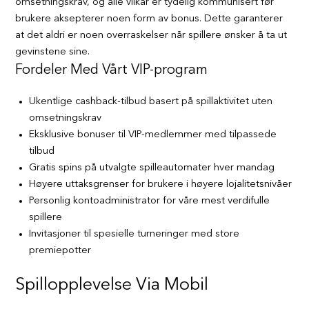
omsetningskrav, og alle vilkår er tydelig kommunisert før
brukere aksepterer noen form av bonus. Dette garanterer
at det aldri er noen overraskelser når spillere ønsker å ta ut
gevinstene sine.
Fordeler Med Vårt VIP-program
Ukentlige cashback-tilbud basert på spillaktivitet uten
omsetningskrav
Eksklusive bonuser til VIP-medlemmer med tilpassede
tilbud
Gratis spins på utvalgte spilleautomater hver mandag
Høyere uttaksgrenser for brukere i høyere lojalitetsnivåer
Personlig kontoadministrator for våre mest verdifulle
spillere
Invitasjoner til spesielle turneringer med store
premiepotter
Spillopplevelse Via Mobil