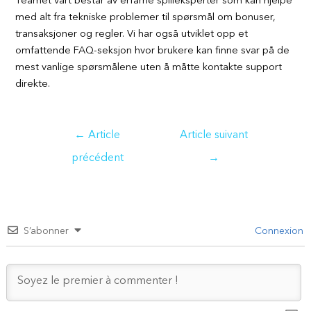
Teamet vårt består av erfarne spilleksperter som kan hjelpe
med alt fra tekniske problemer til spørsmål om bonuser,
transaksjoner og regler. Vi har også utviklet opp et
omfattende FAQ-seksjon hvor brukere kan finne svar på de
mest vanlige spørsmålene uten å måtte kontakte support
direkte.
Navigation
←
Article
Article suivant
de
précédent
→
l’article
S’abonner
Connexion