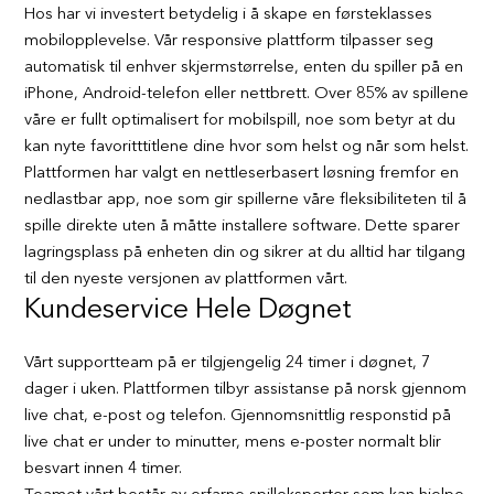
Hos har vi investert betydelig i å skape en førsteklasses
mobilopplevelse. Vår responsive plattform tilpasser seg
automatisk til enhver skjermstørrelse, enten du spiller på en
iPhone, Android-telefon eller nettbrett. Over 85% av spillene
våre er fullt optimalisert for mobilspill, noe som betyr at du
kan nyte favoritttitlene dine hvor som helst og når som helst.
Plattformen har valgt en nettleserbasert løsning fremfor en
nedlastbar app, noe som gir spillerne våre fleksibiliteten til å
spille direkte uten å måtte installere software. Dette sparer
lagringsplass på enheten din og sikrer at du alltid har tilgang
til den nyeste versjonen av plattformen vårt.
Kundeservice Hele Døgnet
Vårt supportteam på er tilgjengelig 24 timer i døgnet, 7
dager i uken. Plattformen tilbyr assistanse på norsk gjennom
live chat, e-post og telefon. Gjennomsnittlig responstid på
live chat er under to minutter, mens e-poster normalt blir
besvart innen 4 timer.