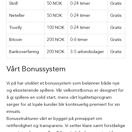
Skrill
50 NOK
0-24 timer
Gratis
Neteller
50 NOK
0-24 timer
Gratis
Trustly
100 NOK
0-24 timer
Gratis
Bitcoin
200 NOK
0-6 timer
Gratis
Bankoverføring
200 NOK
3-5 arbeidsdager
Gratis
Vårt Bonussystem
Vi på har utviklet et bonussystem som belønner både nye
og eksisterende spillere. Vår velkomstbonus er designet for
å gi spillere en solid start, mens vårt lojalitetsprogram
sørger for at lojale kunder blir kontinuerlig premiert for sin
innsats.
Bonusstrukturen vårt er bygget på prinsippet om
rettferdighet og transparens. Vi setter klare samt forståelige