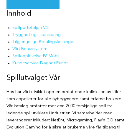
Innhold
Spillporteføljen Vår
Trygghet og Lisensiering
Tilgjengelige Betalingsløsninger
Vårt Bonussystem
Spillopplevelse På Mobil
Kundeservice Døgnet Rundt
Spillutvalget Vår
Hos har vårt utviklet opp en omfattende kolleksjon av titler
som appellerer for alle nybegynnere samt erfarne brukere.
Vår katalog omfatter mer enn 2000 forskjellige spill fra
ledende spillutviklere i industrien. Vi samarbeider med
leverandører inkludert NetEnt, Microgaming, Play’n GO samt
Evolution Gaming for å sikre at brukerne våre får tilgang til