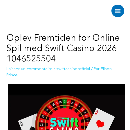
Aller
au
Main
contenu
Men
Oplev Fremtiden for Online
Spil med Swift Casino 2026
1046525504
Laisser un commentaire
/
swiftcasinoofficial
/ Par
Elison
Prince