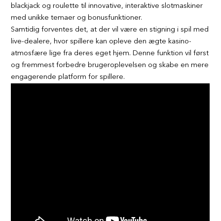
blackjack og roulette til innovative, interaktive slotmaskiner
med unikke temaer og bonusfunktioner.
Samtidig forventes det, at der vil være en stigning i spil med
live-dealere, hvor spillere kan opleve den ægte kasino-
atmosfære lige fra deres eget hjem. Denne funktion vil først
og fremmest forbedre brugeroplevelsen og skabe en mere
engagerende platform for spillere.