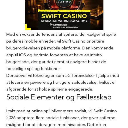
Med en voksende tendens af spillere, der vælger at spille
på deres mobile enheder, vil Swift Casino prioritere
brugeroplevelsen på mobile platforme. Den kommende
app til iOS og Android forventes at have en intuitiv
brugerflade, der gør det nemt at navigere blandt de
forskellige spil og funktioner.
Derudover vil teknologier som 5G-forbindelser hjælpe med
at levere en jævnere og hurtigere spiloplevelse, hvilket er
afgørende for at holde spillerne engagerede.
Sociale Elementer og Fællesskab
I takt med at online spil bliver mere socialt, vil Swift Casino
2026 adoptere flere sociale funktioner, der giver spillerne
mulighed for at interagere med hinanden. Dette kan