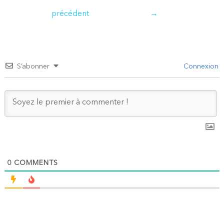
de
précédent
→
l’article
S’abonner
Connexion
0
COMMENTS