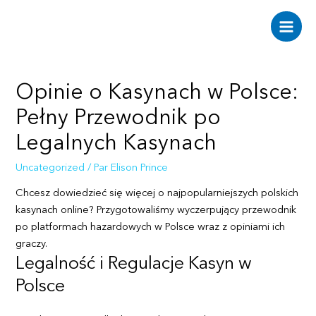
Aller
au
Main
contenu
Men
Opinie o Kasynach w Polsce:
Pełny Przewodnik po
Legalnych Kasynach
Uncategorized
/ Par
Elison Prince
Chcesz dowiedzieć się więcej o najpopularniejszych polskich
kasynach online? Przygotowaliśmy wyczerpujący przewodnik
po platformach hazardowych w Polsce wraz z opiniami ich
graczy.
Legalność i Regulacje Kasyn w
Polsce