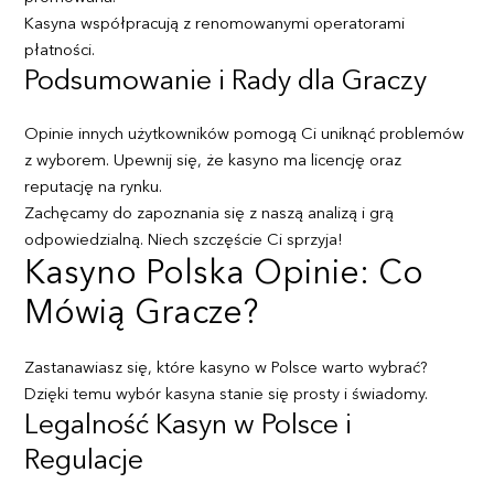
Kasyna współpracują z renomowanymi operatorami
płatności.
Podsumowanie i Rady dla Graczy
Opinie innych użytkowników pomogą Ci uniknąć problemów
z wyborem. Upewnij się, że kasyno ma licencję oraz
reputację na rynku.
Zachęcamy do zapoznania się z naszą analizą i grą
odpowiedzialną. Niech szczęście Ci sprzyja!
Kasyno Polska Opinie: Co
Mówią Gracze?
Zastanawiasz się, które kasyno w Polsce warto wybrać?
Dzięki temu wybór kasyna stanie się prosty i świadomy.
Legalność Kasyn w Polsce i
Regulacje