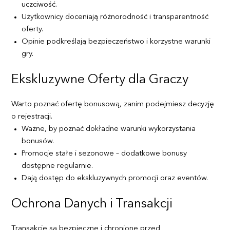
uczciwość.
Użytkownicy doceniają różnorodność i transparentność
oferty.
Opinie podkreślają bezpieczeństwo i korzystne warunki
gry.
Ekskluzywne Oferty dla Graczy
Warto poznać ofertę bonusową, zanim podejmiesz decyzję
o rejestracji.
Ważne, by poznać dokładne warunki wykorzystania
bonusów.
Promocje stałe i sezonowe – dodatkowe bonusy
dostępne regularnie.
Dają dostęp do ekskluzywnych promocji oraz eventów.
Ochrona Danych i Transakcji
Transakcje są bezpieczne i chronione przed