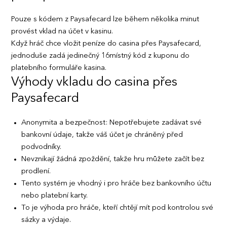
Pouze s kódem z Paysafecard lze během několika minut
provést vklad na účet v kasinu.
Když hráč chce vložit peníze do casina přes Paysafecard,
jednoduše zadá jedinečný 16místný kód z kuponu do
platebního formuláře kasina.
Výhody vkladu do casina přes
Paysafecard
Anonymita a bezpečnost: Nepotřebujete zadávat své
bankovní údaje, takže váš účet je chráněný před
podvodníky.
Nevznikají žádná zpoždění, takže hru můžete začít bez
prodlení.
Tento systém je vhodný i pro hráče bez bankovního účtu
nebo platební karty.
To je výhoda pro hráče, kteří chtějí mít pod kontrolou své
sázky a výdaje.