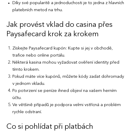
Díky své popularitě a jednoduchosti je to jedna z hlavních
platebních metod na trhu.
Jak provést vklad do casina přes
Paysafecard krok za krokem
Získejte Paysafecard kupón: Kupte si jej v obchodě,
trafice nebo online portálu.
Některá kasina mohou vyžadovat ověření identity před
tímto krokem.
Pokud máte více kupónů, můžete kódy zadat dohromady
v jednom vkladu.
Po potvrzení se peníze ihned objeví na vašem herním
účtu.
Ve většině případů je podpora velmi vstřícná a problém
rychle odstraní.
Co si pohlídat při platbách