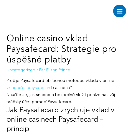
Aller
au
Main
contenu
Men
Online casino vklad
Paysafecard: Strategie pro
úspěšné platby
Uncategorized
/ Par
Elison Prince
Proč je Paysafecard oblíbenou metodou vkladu v online
vklad přes paysafecard
casinech?
Naučíte se, jak snadno a bezpečně vložit peníze na svůj
hráčský účet pomocí Paysafecard.
Jak Paysafecard zrychluje vklad v
online casinech Paysafecard –
princip