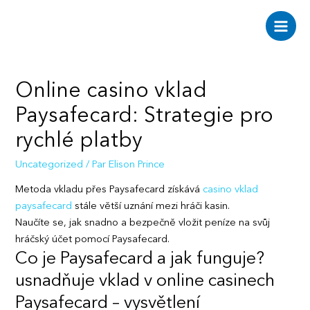
Aller
au
Main
contenu
Men
Online casino vklad
Paysafecard: Strategie pro
rychlé platby
Uncategorized
/ Par
Elison Prince
Metoda vkladu přes Paysafecard získává
casino vklad
paysafecard
stále větší uznání mezi hráči kasin.
Naučíte se, jak snadno a bezpečně vložit peníze na svůj
hráčský účet pomocí Paysafecard.
Co je Paysafecard a jak funguje?
usnadňuje vklad v online casinech
Paysafecard – vysvětlení