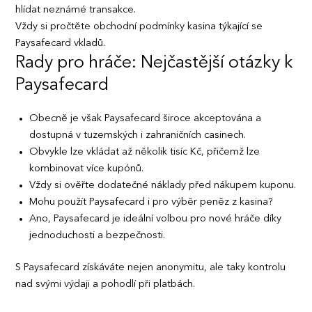
hlídat neznámé transakce.
Vždy si pročtěte obchodní podmínky kasina týkající se
Paysafecard vkladů.
Rady pro hráče: Nejčastější otázky k
Paysafecard
Obecně je však Paysafecard široce akceptována a
dostupná v tuzemských i zahraničních casinech.
Obvykle lze vkládat až několik tisíc Kč, přičemž lze
kombinovat více kupónů.
Vždy si ověřte dodatečné náklady před nákupem kuponu.
Mohu použít Paysafecard i pro výběr peněz z kasina?
Ano, Paysafecard je ideální volbou pro nové hráče díky
jednoduchosti a bezpečnosti.
S Paysafecard získáváte nejen anonymitu, ale taky kontrolu
nad svými výdaji a pohodlí při platbách.