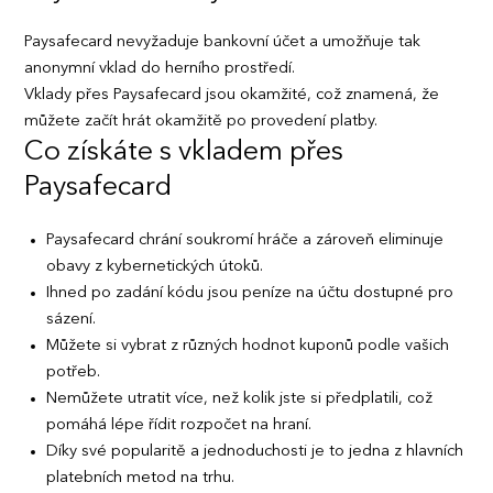
Paysafecard nevyžaduje bankovní účet a umožňuje tak
anonymní vklad do herního prostředí.
Vklady přes Paysafecard jsou okamžité, což znamená, že
můžete začít hrát okamžitě po provedení platby.
Co získáte s vkladem přes
Paysafecard
Paysafecard chrání soukromí hráče a zároveň eliminuje
obavy z kybernetických útoků.
Ihned po zadání kódu jsou peníze na účtu dostupné pro
sázení.
Můžete si vybrat z různých hodnot kuponů podle vašich
potřeb.
Nemůžete utratit více, než kolik jste si předplatili, což
pomáhá lépe řídit rozpočet na hraní.
Díky své popularitě a jednoduchosti je to jedna z hlavních
platebních metod na trhu.