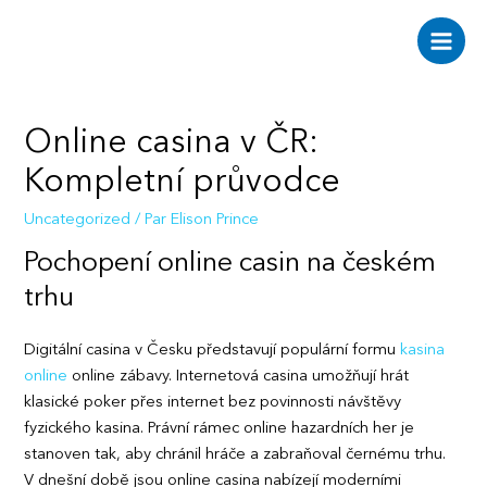
Aller
au
Main
contenu
Men
Online casina v ČR:
Kompletní průvodce
Uncategorized
/ Par
Elison Prince
Pochopení online casin na českém
trhu
Digitální casina v Česku představují populární formu
kasina
online
online zábavy. Internetová casina umožňují hrát
klasické poker přes internet bez povinnosti návštěvy
fyzického kasina. Právní rámec online hazardních her je
stanoven tak, aby chránil hráče a zabraňoval černému trhu.
V dnešní době jsou online casina nabízejí moderními