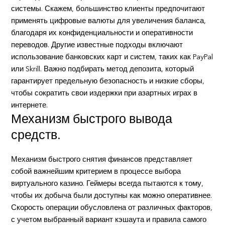
системы. Скажем, большинство клиенты предпочитают
применять цифровые валюты для увеличения баланса,
благодаря их конфиденциальности и оперативности
переводов. Другие известные подходы включают
использование банковских карт и систем, таких как PayPal
или Skrill. Важно подбирать метод депозита, который
гарантирует предельную безопасность и низкие сборы,
чтобы сократить свои издержки при азартных играх в
интернете.
Механизм быстрого вывода
средств.
Механизм быстрого снятия финансов представляет
собой важнейшим критерием в процессе выбора
виртуального казино. Геймеры всегда пытаются к тому,
чтобы их добыча были доступны как можно оперативнее.
Скорость операции обусловлена от различных факторов,
с учетом выбранный вариант кэшаута и правила самого