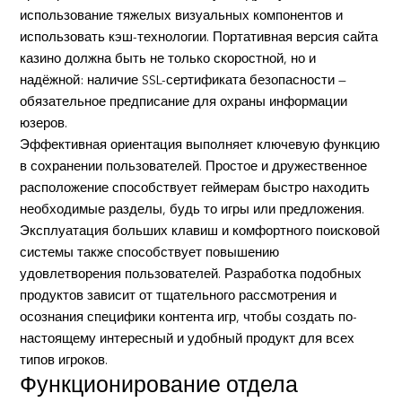
использование тяжелых визуальных компонентов и
использовать кэш-технологии. Портативная версия сайта
казино должна быть не только скоростной, но и
надёжной: наличие SSL-сертификата безопасности —
обязательное предписание для охраны информации
юзеров.
Эффективная ориентация выполняет ключевую функцию
в сохранении пользователей. Простое и дружественное
расположение способствует геймерам быстро находить
необходимые разделы, будь то игры или предложения.
Эксплуатация больших клавиш и комфортного поисковой
системы также способствует повышению
удовлетворения пользователей. Разработка подобных
продуктов зависит от тщательного рассмотрения и
осознания специфики контента игр, чтобы создать по-
настоящему интересный и удобный продукт для всех
типов игроков.
Функционирование отдела