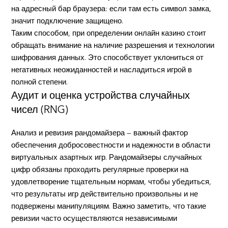
на адресный бар браузера: если там есть символ замка,
значит подключение защищено.
Таким способом, при определении онлайн казино стоит
обращать внимание на наличие разрешения и технологии
шифрования данных. Это способствует уклониться от
негативных неожиданностей и насладиться игрой в
полной степени.
Аудит и оценка устройства случайных
чисел (RNG)
Анализ и ревизия рандомайзера — важный фактор
обеспечения добросовестности и надежности в области
виртуальных азартных игр. Рандомайзеры случайных
цифр обязаны проходить регулярные проверки на
удовлетворение тщательным нормам, чтобы убедиться,
что результаты игр действительно произвольны и не
подвержены манипуляциям. Важно заметить, что такие
ревизии часто осуществляются независимыми