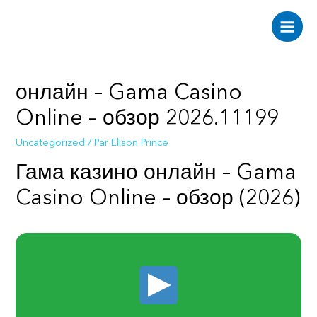
Aller
au
Main
contenu
Men
онлайн – Gama Casino
Online – обзор 2026.11199
Uncategorized
/ Par
Elison Prince
Гама казино онлайн – Gama
Casino Online – обзор (2026)