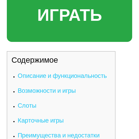
ИГРАТЬ
Содержимое
Описание и функциональность
Возможности и игры
Слоты
Карточные игры
Преимущества и недостатки