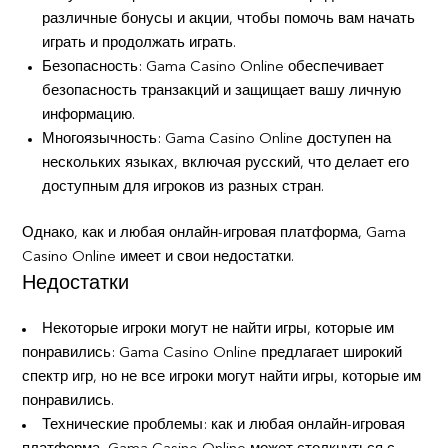
различные бонусы и акции, чтобы помочь вам начать
играть и продолжать играть.
Безопасность: Gama Casino Online обеспечивает
безопасность транзакций и защищает вашу личную
информацию.
Многоязычность: Gama Casino Online доступен на
нескольких языках, включая русский, что делает его
доступным для игроков из разных стран.
Однако, как и любая онлайн-игровая платформа, Gama
Casino Online имеет и свои недостатки.
Недостатки
Некоторые игроки могут не найти игры, которые им
понравились: Gama Casino Online предлагает широкий
спектр игр, но не все игроки могут найти игры, которые им
понравились.
Технические проблемы: как и любая онлайн-игровая