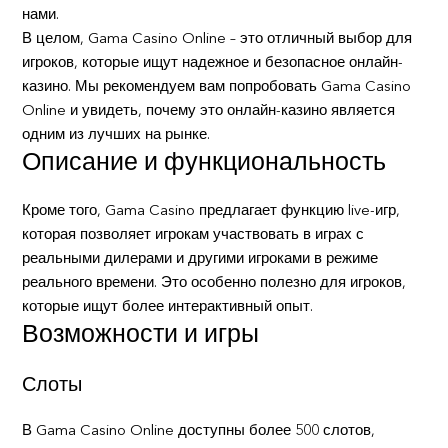
нами.
В целом, Gama Casino Online – это отличный выбор для
игроков, которые ищут надежное и безопасное онлайн-
казино. Мы рекомендуем вам попробовать Gama Casino
Online и увидеть, почему это онлайн-казино является
одним из лучших на рынке.
Описание и функциональность
Кроме того, Gama Casino предлагает функцию live-игр,
которая позволяет игрокам участвовать в играх с
реальными дилерами и другими игроками в режиме
реального времени. Это особенно полезно для игроков,
которые ищут более интерактивный опыт.
Возможности и игры
Слоты
В Gama Casino Online доступны более 500 слотов,