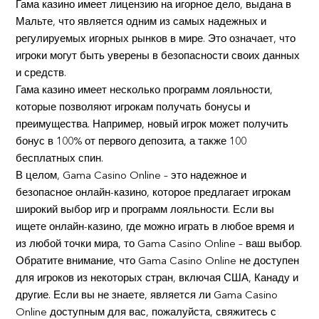
Гама казино имеет лицензию на игорное дело, выдана в
Мальте, что является одним из самых надежных и
регулируемых игорных рынков в мире. Это означает, что
игроки могут быть уверены в безопасности своих данных
и средств.
Гама казино имеет несколько программ лояльности,
которые позволяют игрокам получать бонусы и
преимущества. Например, новый игрок может получить
бонус в 100% от первого депозита, а также 100
бесплатных спин.
В целом, Gama Casino Online – это надежное и
безопасное онлайн-казино, которое предлагает игрокам
широкий выбор игр и программ лояльности. Если вы
ищете онлайн-казино, где можно играть в любое время и
из любой точки мира, то Gama Casino Online – ваш выбор.
Обратите внимание, что Gama Casino Online не доступен
для игроков из некоторых стран, включая США, Канаду и
другие. Если вы не знаете, является ли Gama Casino
Online доступным для вас, пожалуйста, свяжитесь с