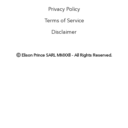
Privacy Policy
Terms of Service
Disclaimer
Ⓒ Elison Prince SARL MMXXll - All Rights Reserved.