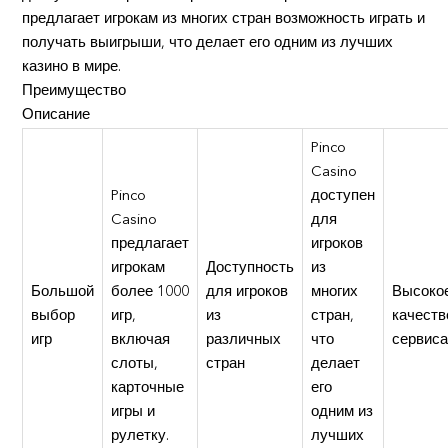
предлагает игрокам из многих стран возможность играть и
получать выигрыши, что делает его одним из лучших
казино в мире.
Преимущество
Описание
Pinco
Casino
Pinco
доступен
Casino
для
предлагает
игроков
игрокам
Доступность
из
Большой
более 1000
для игроков
многих
Высоко
выбор
игр,
из
стран,
качеств
игр
включая
различных
что
сервис
слоты,
стран
делает
карточные
его
игры и
одним из
рулетку.
лучших