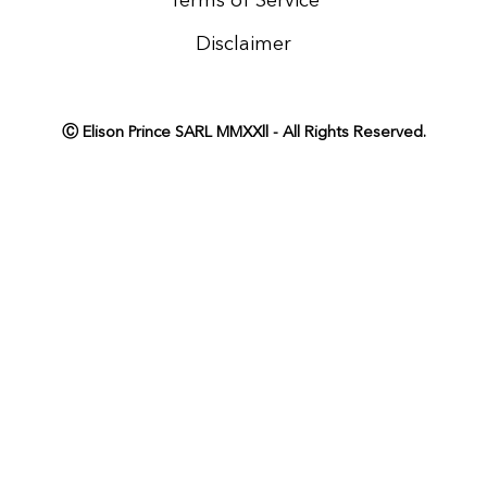
Terms of Service
Disclaimer
Ⓒ Elison Prince SARL MMXXll - All Rights Reserved.