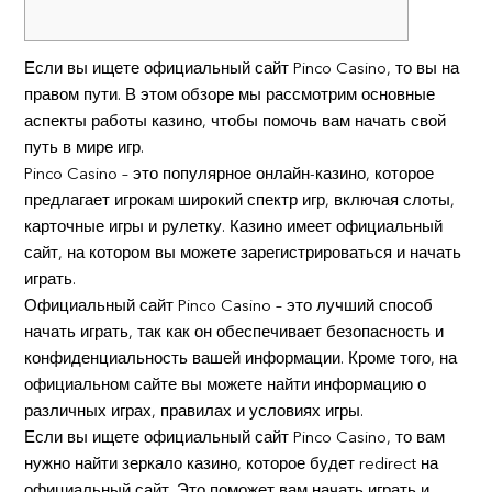
Если вы ищете официальный сайт Pinco Casino, то вы на
правом пути. В этом обзоре мы рассмотрим основные
аспекты работы казино, чтобы помочь вам начать свой
путь в мире игр.
Pinco Casino – это популярное онлайн-казино, которое
предлагает игрокам широкий спектр игр, включая слоты,
карточные игры и рулетку. Казино имеет официальный
сайт, на котором вы можете зарегистрироваться и начать
играть.
Официальный сайт Pinco Casino – это лучший способ
начать играть, так как он обеспечивает безопасность и
конфиденциальность вашей информации. Кроме того, на
официальном сайте вы можете найти информацию о
различных играх, правилах и условиях игры.
Если вы ищете официальный сайт Pinco Casino, то вам
нужно найти зеркало казино, которое будет redirect на
официальный сайт. Это поможет вам начать играть и