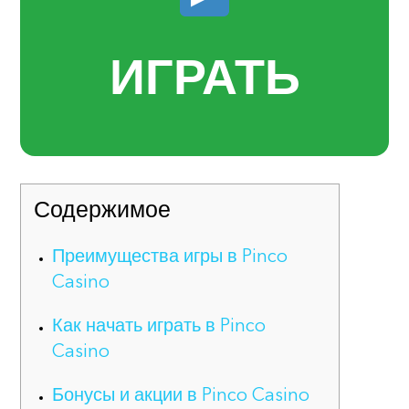
ИГРАТЬ
Содержимое
Преимущества игры в Pinco
Casino
Как начать играть в Pinco
Casino
Бонусы и акции в Pinco Casino