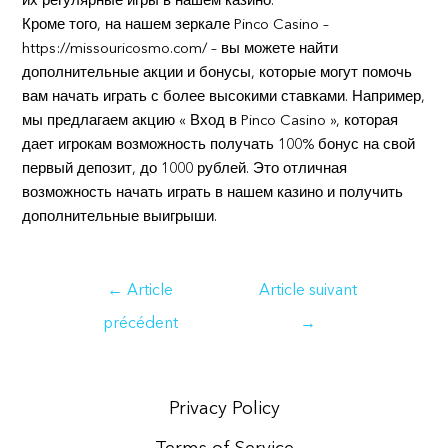
их регулярные игры в нашем казино.
Кроме того, на нашем зеркале Pinco Casino –
https://missouricosmo.com/ – вы можете найти
дополнительные акции и бонусы, которые могут помочь
вам начать играть с более высокими ставками. Например,
мы предлагаем акцию « Вход в Pinco Casino », которая
дает игрокам возможность получать 100% бонус на свой
первый депозит, до 1000 рублей. Это отличная
возможность начать играть в нашем казино и получить
дополнительные выигрыши.
Navigation
←
Article
Article suivant
de
précédent
→
l’article
Privacy Policy