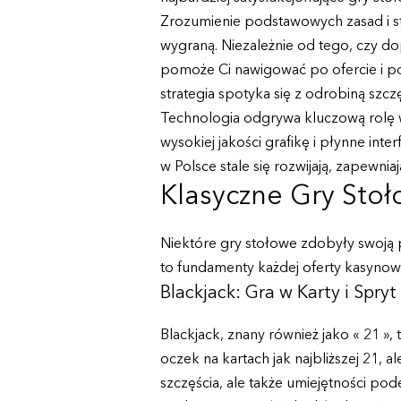
Zrozumienie podstawowych zasad i str
wygraną. Niezależnie od tego, czy d
pomoże Ci nawigować po ofercie i po
strategia spotyka się z odrobiną szczę
Technologia odgrywa kluczową rolę 
wysokiej jakości grafikę i płynne in
w Polsce stale się rozwijają, zapewni
Klasyczne Gry Sto
Niektóre gry stołowe zdobyły swoją po
to fundamenty każdej oferty kasynow
Blackjack: Gra w Karty i Spryt
Blackjack, znany również jako « 21 »,
oczek na kartach jak najbliższej 21, 
szczęścia, ale także umiejętności pode