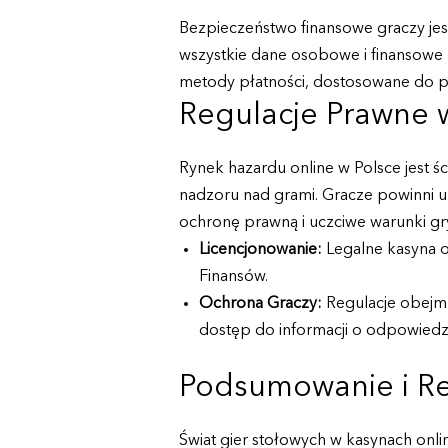
Bezpieczeństwo finansowe graczy jest
wszystkie dane osobowe i finansowe
metody płatności, dostosowane do po
Regulacje Prawne 
Rynek hazardu online w Polsce jest ś
nadzoru nad grami. Gracze powinni up
ochronę prawną i uczciwe warunki gr
Licencjonowanie:
Legalne kasyna o
Finansów.
Ochrona Graczy:
Regulacje obejmuj
dostęp do informacji o odpowiedzi
Podsumowanie i R
Świat gier stołowych w kasynach onli