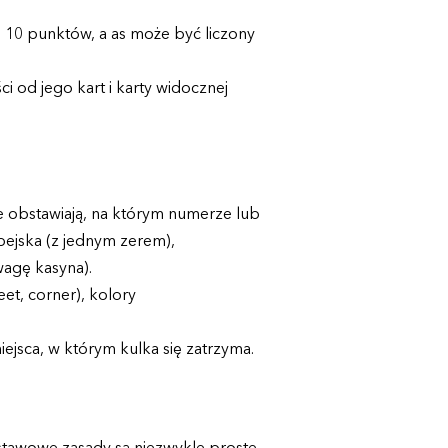
e 10 punktów, a as może być liczony
i od jego kart i karty widocznej
e obstawiają, na którym numerze lub
pejska (z jednym zerem),
agę kasyna).
et, corner), kolory
ejsca, w którym kulka się zatrzyma.