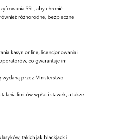
zyfrowania SSL, aby chronić
 również różnorodne, bezpieczne
nia kasyn online, licencjonowania i
 operatorów, co gwarantuje im
ę wydaną przez Ministerstwo
lania limitów wpłat i stawek, a także
asyków, takich jak blackjack i