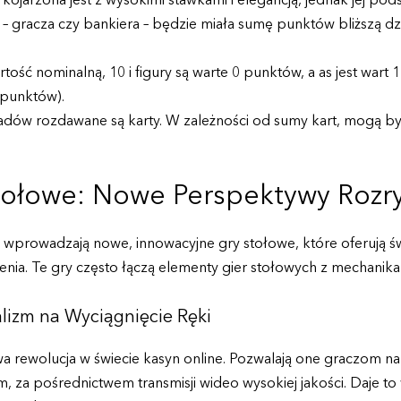
o kojarzona jest z wysokimi stawkami i elegancją, jednak jej p
– gracza czy bankiera – będzie miała sumę punktów bliższą dzie
tość nominalną, 10 i figury są warte 0 punktów, a as jest wart 
 punktów).
adów rozdawane są karty. W zależności od sumy kart, mogą by
tołowe: Nowe Perspektywy Rozr
e wprowadzają nowe, innowacyjne gry stołowe, które oferują 
ia. Te gry często łączą elementy gier stołowych z mechanikam
lizm na Wyciągnięcie Ręki
a rewolucja w świecie kasyn online. Pozwalają one graczom na
m, za pośrednictwem transmisji wideo wysokiej jakości. Daje t