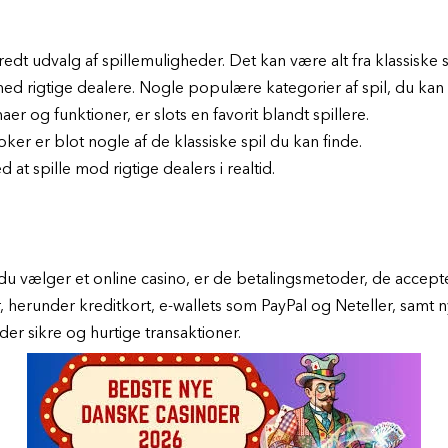
edt udvalg af spillemuligheder. Det kan være alt fra klassiske sl
med rigtige dealere. Nogle populære kategorier af spil, du kan 
er og funktioner, er slots en favorit blandt spillere.
ker er blot nogle af de klassiske spil du kan finde.
t spille mod rigtige dealers i realtid.
r du vælger et online casino, er de betalingsmetoder, de accepte
herunder kreditkort, e-wallets som PayPal og Neteller, samt 
byder sikre og hurtige transaktioner.