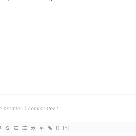
{}
[+]