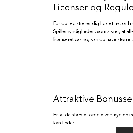
Licenser og Regule
Før du registrerer dig hos et nyt onli
Spillemyndigheden, som sikrer, at all
licenseret casino, kan du have større til
Attraktive Bonuss
En af de største fordele ved nye onli
kan finde: