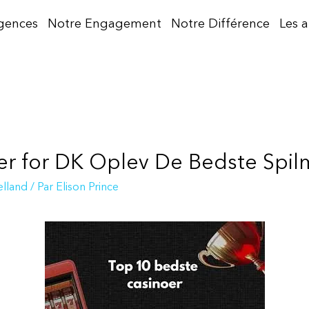
gences
Notre Engagement
Notre Différence
Les 
er for DK Oplev De Bedste Spil
elland
/ Par
Elison Prince