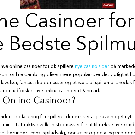
ne Casinoer for
 Bedste Spilmu
nye online casinoer for dk spillere
nye casino sider
på markedet
m online gambling bliver mere populært, er det vigtigt at h
plevelser, fantastiske bonusser og et væld af spillemuligheder.
 du udforsker nye online casinoer i Danmark.
 Online Casinoer?
dende placering for spillere, der ønsker at prøve noget nyt. D
ke mindst attraktive velkomstbonusser for at tiltrække nye kund
ning, herunder licens, spiludvalg, bonusser og betalingsmetoder