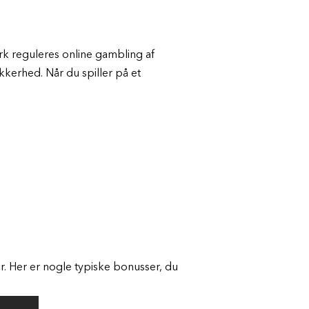
mark reguleres online gambling af
kkerhed. Når du spiller på et
r. Her er nogle typiske bonusser, du