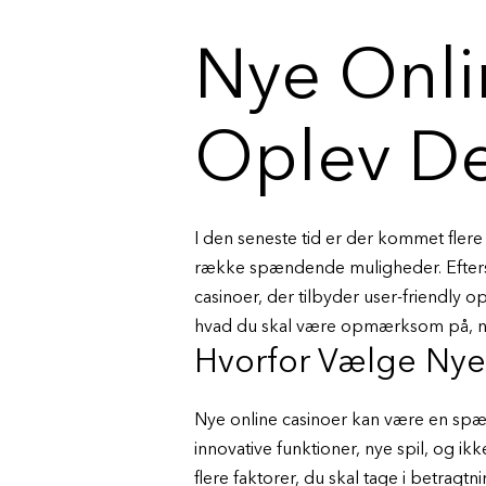
Nye Onli
Oplev De
I den seneste tid er der kommet flere 
række spændende muligheder. Efterso
casinoer, der tilbyder user-friendly o
hvad du skal være opmærksom på, når
Hvorfor Vælge Nye
Nye online casinoer kan være en spæn
innovative funktioner, nye spil, og ik
flere faktorer, du skal tage i betragt