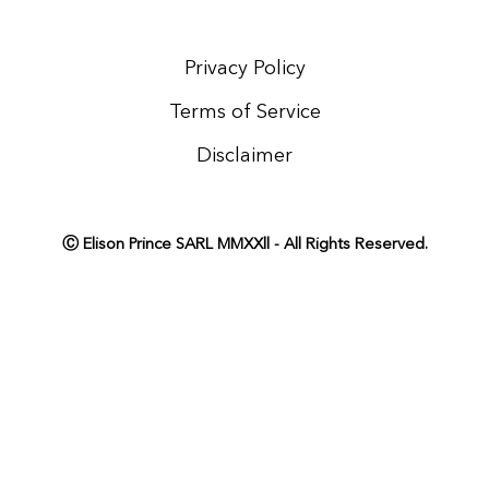
Privacy Policy
Terms of Service
Disclaimer
Ⓒ Elison Prince SARL MMXXll - All Rights Reserved.