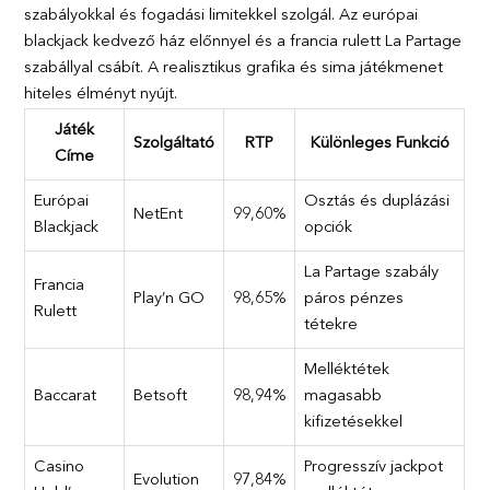
szabályokkal és fogadási limitekkel szolgál. Az európai
blackjack kedvező ház előnnyel és a francia rulett La Partage
szabállyal csábít. A realisztikus grafika és sima játékmenet
hiteles élményt nyújt.
Játék
Szolgáltató
RTP
Különleges Funkció
Címe
Európai
Osztás és duplázási
NetEnt
99,60%
Blackjack
opciók
La Partage szabály
Francia
Play’n GO
98,65%
páros pénzes
Rulett
tétekre
Melléktétek
Baccarat
Betsoft
98,94%
magasabb
kifizetésekkel
Casino
Progresszív jackpot
Evolution
97,84%