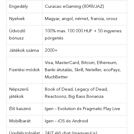
Engedély
Curacao eGaming (8048/JAZ)
Nyelvek
Magyar, angol, német, francia, orosz
Üdvözlő
100% max. 100 000 HUF + 50 ingyenes
bónusz
pörgetés
Játékok száma
2000+
Visa, MasterCard, Bitcoin, Ethereum,
Fizetési módok
Banki átutalás, Skrill, Neteller, ecoPayz,
MuchBetter
Népszerű
Book of Dead, Legacy of Dead,
játékok
Reactoonz, Big Bass Bonanza
Élő kaszinó
Igen – Evolution és Pragmatic Play Live
Mobilbarát
Igen – iOS és Android
Ügyfélszolgálat
24/7 élő chat (magyarul is)