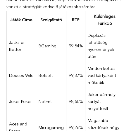
minden kettes vad kártya, népszerű választás. A magas RTP
vonzó a stratégiát kedvelő játékosok számára.
Különleges
Játék Címe
Szolgáltató
RTP
Funkció
Duplázási
Jacks or
lehetőség
BGaming
99,54%
Better
nyeremények
után
Minden kettes
Deuces Wild
Betsoft
99,37%
vad kártyaként
működik
Joker bármely
Joker Poker
NetEnt
98,60%
kártyát
helyettesít
Magasabb
Aces and
Microgaming
99,26%
kifizetések négy