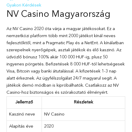
Gyakori Kérdések
NV Casino Magyarország
Az NV Casino 2020 óta várja a magyar játékosokat. Ez a
nemzetközi platform több mint 2000 játékot kínál neves
fejlesztőktől, mint a Pragmatic Play és a NetEnt. A kínálatban
szerepelnek nyerőgépek, asztali játékok és élő kaszinó. Az
üdvözlő bónusz 100% akár 100 000 HUF-ig, plusz 50
ingyenes pörgetés. Befizetések 8 000 HUF-tól lehetségesek
Visa, Bitcoin vagy banki átutalással. A kifizetések 1-3 nap
alatt érkeznek. Az ügyfélszolgálat 24/7 magyarul segít. A
játékok demó módban is kipróbálhatók. Csatlakozz az NV
Casino-hoz biztonságos és szórakoztató élményért.
Jellemző
Részletek
Kaszinó neve
NV Casino
Alapítás éve
2020