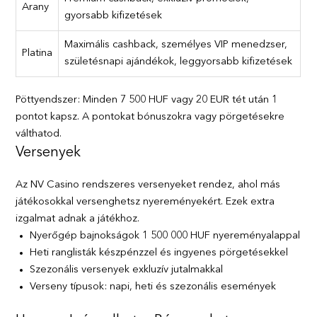
Arany
gyorsabb kifizetések
Maximális cashback, személyes VIP menedzser,
Platina
születésnapi ajándékok, leggyorsabb kifizetések
Pöttyendszer: Minden 7 500 HUF vagy 20 EUR tét után 1
pontot kapsz. A pontokat bónuszokra vagy pörgetésekre
válthatod.
Versenyek
Az NV Casino rendszeres versenyeket rendez, ahol más
játékosokkal versenghetsz nyereményekért. Ezek extra
izgalmat adnak a játékhoz.
Nyerőgép bajnokságok 1 500 000 HUF nyereményalappal
Heti ranglisták készpénzzel és ingyenes pörgetésekkel
Szezonális versenyek exkluzív jutalmakkal
Verseny típusok: napi, heti és szezonális események