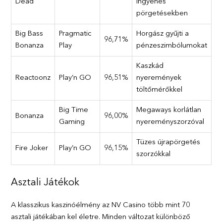
Dead
ingyenes
pörgetésekben
Big Bass
Pragmatic
Horgász gyűjti a
96,71%
Bonanza
Play
pénzeszimbólumokat
Kaszkád
Reactoonz
Play’n GO
96,51%
nyeremények
töltőmérőkkel
Big Time
Megaways korlátlan
Bonanza
96,00%
Gaming
nyereményszorzóval
Tüzes újrapörgetés
Fire Joker
Play’n GO
96,15%
szorzókkal
Asztali Játékok
A klasszikus kaszinóélmény az NV Casino több mint 70
asztali játékában kel életre. Minden változat különböző