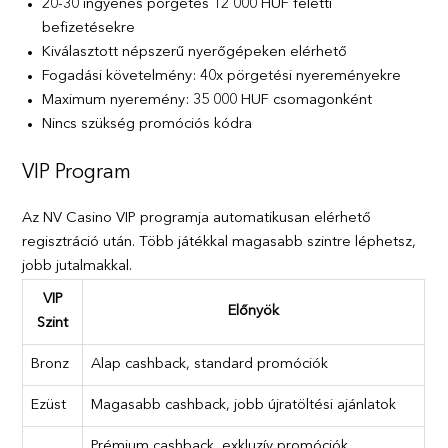
20-30 ingyenes pörgetés 12 000 HUF feletti
befizetésekre
Kiválasztott népszerű nyerőgépeken elérhető
Fogadási követelmény: 40x pörgetési nyereményekre
Maximum nyeremény: 35 000 HUF csomagonként
Nincs szükség promóciós kódra
VIP Program
Az NV Casino VIP programja automatikusan elérhető
regisztráció után. Több játékkal magasabb szintre léphetsz,
jobb jutalmakkal.
VIP
Előnyök
Szint
Bronz
Alap cashback, standard promóciók
Ezüst
Magasabb cashback, jobb újratöltési ajánlatok
Prémium cashback, exkluzív promóciók,