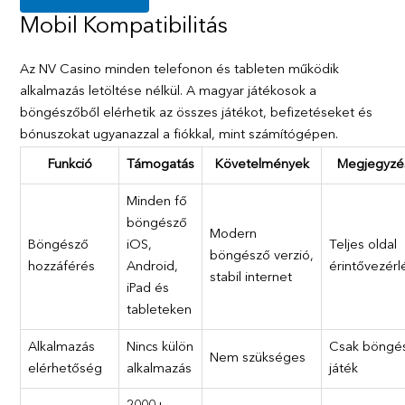
Mobil Kompatibilitás
Az NV Casino minden telefonon és tableten működik
alkalmazás letöltése nélkül. A magyar játékosok a
böngészőből elérhetik az összes játékot, befizetéseket és
bónuszokat ugyanazzal a fiókkal, mint számítógépen.
Funkció
Támogatás
Követelmények
Megjegyzé
Minden fő
böngésző
Modern
Böngésző
iOS,
Teljes oldal
böngésző verzió,
hozzáférés
Android,
érintővezérl
stabil internet
iPad és
tableteken
Alkalmazás
Nincs külön
Csak böngé
Nem szükséges
elérhetőség
alkalmazás
játék