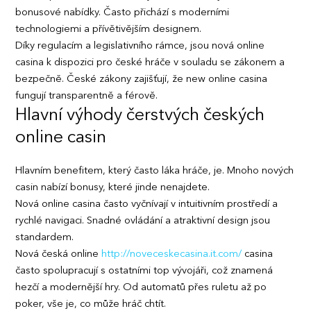
bonusové nabídky. Často přichází s moderními
technologiemi a přívětivějším designem.
Díky regulacím a legislativního rámce, jsou nová online
casina k dispozici pro české hráče v souladu se zákonem a
bezpečně. České zákony zajišťují, že new online casina
fungují transparentně a férově.
Hlavní výhody čerstvých českých
online casin
Hlavním benefitem, který často láka hráče, je. Mnoho nových
casin nabízí bonusy, které jinde nenajdete.
Nová online casina často vyčnívají v intuitivním prostředí a
rychlé navigaci. Snadné ovládání a atraktivní design jsou
standardem.
Nová česká online
http://noveceskecasina.it.com/
casina
často spolupracují s ostatními top vývojáři, což znamená
hezčí a modernější hry. Od automatů přes ruletu až po
poker, vše je, co může hráč chtít.