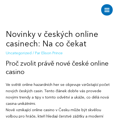
Aller
au
Main
contenu
Men
Novinky v českých online
casinech: Na co čekat
Uncategorized
/ Par
Elison Prince
Proč zvolit právě nové české online
casino
Ve světě online hazardních her se objevuje vzrůstající počet
nových českých casin. Tento článek dobře vás provede
novými trendy a tipy v tomto odvětví a ukáže, co dělá nová
casina unikátními.
Nově vznikající online casino v Česku může být skvělou
volbou pro hráče, kteří hledají čerstvé zážitky a moderní