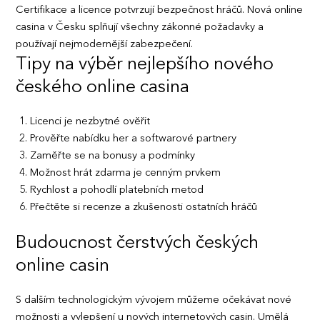
Certifikace a licence potvrzují bezpečnost hráčů. Nová online
casina v Česku splňují všechny zákonné požadavky a
používají nejmodernější zabezpečení.
Tipy na výběr nejlepšího nového
českého online casina
Licenci je nezbytné ověřit
Prověřte nabídku her a softwarové partnery
Zaměřte se na bonusy a podmínky
Možnost hrát zdarma je cenným prvkem
Rychlost a pohodlí platebních metod
Přečtěte si recenze a zkušenosti ostatních hráčů
Budoucnost čerstvých českých
online casin
S dalším technologickým vývojem můžeme očekávat nové
možnosti a vylepšení u nových internetových casin. Umělá