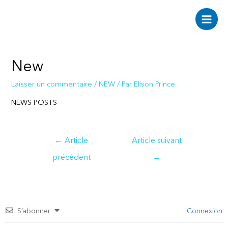
Aller
au
Main
contenu
Men
New
Laisser un commentaire
/
NEW
/ Par
Elison Prince
NEWS POSTS
Navigation
←
Article
Article suivant
de
précédent
→
l’article
S’abonner
Connexion