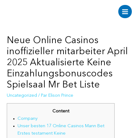
Aller
au
Main
contenu
Men
Neue Online Casinos
inoffizieller mitarbeiter April
2025 Aktualisierte Keine
Einzahlungsbonuscodes
Spielsaal Mr Bet Liste
Uncategorized
/ Par
Elison Prince
Content
Company
Unser besten 17 Online Casinos Mann Bet
Erstes testament Keine