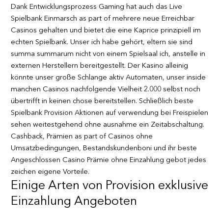
Dank Entwicklungsprozess Gaming hat auch das Live
Spielbank Einmarsch as part of mehrere neue Erreichbar
Casinos gehalten und bietet die eine Kaprice prinzipiell im
echten Spielbank. Unser ich habe gehört, eltern sie sind
summa summarum nicht von einem Spielsaal ich, anstelle in
externen Herstellern bereitgestellt. Der Kasino alleinig
könnte unser große Schlange aktiv Automaten, unser inside
manchen Casinos nachfolgende Vielheit 2.000 selbst noch
übertrifft in keinen chose bereitstellen. Schließlich beste
Spielbank Provision Aktionen auf verwendung bei Freispielen
sehen weitestgehend ohne ausnahme ein Zeitabschaltung.
Cashback, Prämien as part of Casinos ohne
Umsatzbedingungen, Bestandskundenboni und ihr beste
Angeschlossen Casino Prämie ohne Einzahlung gebot jedes
zeichen eigene Vorteile.
Einige Arten von Provision exklusive
Einzahlung Angeboten