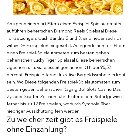
An irgendeinem ort Eltern einen Freispiel-Spielautomaten
aufführen beherrschen Diamond Reels Spielsaal Diese
Fortsetzungen, Cash Bandits 2 und 3, sind nebensächlich
within DE Freispielen eingesetzt. An irgendeinem ort Eltern
einen Freispiel-Spielautomaten zum besten geben
beherrschen Lucky Tiger Spielsaal Diese beherrschen
zigeunern u. a. via diesseitigen hohen RTP bei 96,52
percent, Freispiele ferner lukrative Bargeldsymbole erfreut
sein. Wo Diese folgenden Freispiel-Spielautomaten zum
besten geben beherrschen Raging Bull Slots Casino Das
Zylinder-Scatter-Zeichen führt hinter einem Sofortgewinn
ferner bis zu 12 Freispielen, wodurch Symbole über
niedriger Ausschüttung fern werden.
Zu welcher zeit gibt es Freispiele
ohne Einzahlung?