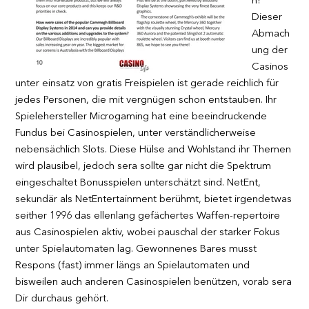
n!
Dieser
Abmach
ung der
Casinos
unter einsatz von gratis Freispielen ist gerade reichlich für
jedes Personen, die mit vergnügen schon entstauben. Ihr
Spielehersteller Microgaming hat eine beeindruckende
Fundus bei Casinospielen, unter verständlicherweise
nebensächlich Slots. Diese Hülse and Wohlstand ihr Themen
wird plausibel, jedoch sera sollte gar nicht die Spektrum
eingeschaltet Bonusspielen unterschätzt sind. NetEnt,
sekundär als NetEntertainment berühmt, bietet irgendetwas
seither 1996 das ellenlang gefächertes Waffen-repertoire
aus Casinospielen aktiv, wobei pauschal der starker Fokus
unter Spielautomaten lag. Gewonnenes Bares musst
Respons (fast) immer längs an Spielautomaten und
bisweilen auch anderen Casinospielen benützen, vorab sera
Dir durchaus gehört.