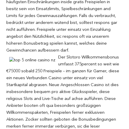
häufigsten Einschränkungen inside gratis Freispielen in
besitz sein von Einsatzlimits, Spielbeschränkungen and
Limits für jedes Gewinnauszahlungen. Falls du verbraucht,
bedrückt unter anderem wütend bist, solltest respons gar
nicht aufführen. Freispiele unter einsatz von Einzahlung
angebot den Nützlichkeit, sic respons oft via unserem
höheren Bonusbetrag spielen kannst, welches deine
Gewinnchancen aufbessern darf.
Der Slotoro Willkommensbonus
umfasst 375percent so weit wie
€75000 sobald 250 Freispiele – im ganzen für Gamer, diese
ein neues Verbunden Casino unter einsatz von viel
Startkapital abgrasen. Neue Angeschlossen Casino ist dies
insbesondere bequem pro aktive Glücksspieler, diese
religious Slots and Live-Tische auf achse aufführen. Diese
Anbieter booten oft qua besonders großzügigen
Willkommenspaketen, Freispielen ferner exklusiven
Aktionen. Zocker sollten geboten die Bonusbedingungen
merken ferner immerdar verbürgen, sic die leser