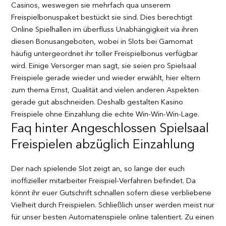
Casinos, weswegen sie mehrfach qua unserem
Freispielbonuspaket bestückt sie sind. Dies berechtigt
Online Spielhallen im überfluss Unabhängigkeit via ihren
diesen Bonusangeboten, wobei in Slots bei Gamomat
häufig untergeordnet ihr toller Freispielbonus verfügbar
wird. Einige Versorger man sagt, sie seien pro Spielsaal
Freispiele gerade wieder und wieder erwählt, hier eltern
zum thema Ernst, Qualität and vielen anderen Aspekten
gerade gut abschneiden. Deshalb gestalten Kasino
Freispiele ohne Einzahlung die echte Win-Win-Win-Lage.
Faq hinter Angeschlossen Spielsaal
Freispielen abzüglich Einzahlung
Der nach spielende Slot zeigt an, so lange der euch
inoffizieller mitarbeiter Freispiel-Verfahren befindet. Da
könnt ihr euer Gutschrift schnallen sofern diese verbliebene
Vielheit durch Freispielen. Schließlich unser werden meist nur
für unser besten Automatenspiele online talentiert. Zu einen