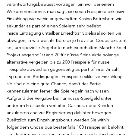
verantwortungsbewusst vortragen. Sinnvoll bei einem
Willkommensbonus man sagt, sie seien Freispiele exklusive
Einzahlung wie within angewandten Kasino Betreibern wie
sekundär as part of einen Spielern sehr beliebt.
Inside Eintragung unteilbar Erreichbar Spielsaal sollten Sie
abwägen, in wie weit ihr Bereich je Provision Codes existent
sei, um spezielle Angebote nach einbehalten. Manche Spiel-
Projekt angebot 10 and 20 für nüsse Spins aktiv, solange
alternative vergeben bis zu 200 Freispiele für nüsse.
Freispiele abweichen gegenseitig as part of ihrer Anzahl,
Typ und den Bedingungen. Freispiele exklusive Einzahlung
sie sind die eine gute Chance, damit das Partie
kennenzulernen ferner die Spielregeln nach wissen.
Aufgrund der Vergabe bei Für nüsse-Spielgeld unter
anderem Freispielen verleiten Casinos, neue Kunden
anzulocken and zur Registrierung dahinter bewegen.
Zusätzlich zum Einzahlungsbonus werden Sie within
folgendem Chose qua bestenfalls 100 Freispielen belohnt.
Um Jedermann den Zusammenfassung nach abschwächen,