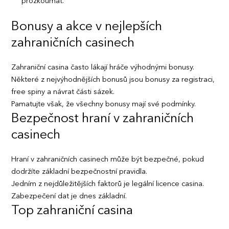
prozkoumat.
Bonusy a akce v nejlepších
zahraničních casinech
Zahraniční casina často lákají hráče výhodnými bonusy.
Některé z nejvýhodnějších bonusů jsou bonusy za registraci,
free spiny a návrat části sázek.
Pamatujte však, že všechny bonusy mají své podmínky.
Bezpečnost hraní v zahraničních
casinech
Hraní v zahraničních casinech může být bezpečné, pokud
dodržíte základní bezpečnostní pravidla.
Jedním z nejdůležitějších faktorů je legální licence casina.
Zabezpečení dat je dnes základní.
Top zahraniční casina