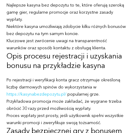
Najlepsze kasyna bez depozytu to te, które oferują szeroką
gamę gier, regularne promocje oraz korzystne zasady
wypłaty.
Niektóre kasyna umożliwiają zdobycie kilku różnych bonusów
bez depozytu na tym samym koncie.
Kluczowe jest zwrócenie uwagi na transparentność
warunków oraz sposób kontaktu z obsługą klienta.
Opis procesu rejestracji i uzyskania
bonusu na przykładzie kasyna
Po rejestracji i weryfikacji konta gracz otrzymuje określoną
liczbę darmowych spinów do wykorzystania w
https://kasynabezdepozytu.pl/
popularnej grze.
Przykładowa promocja może zakładać, że wygrane trzeba
obrócić 30 razy przed możliwością wypłaty.
Proces wypłaty jest prosty, jeśli użytkownik spełni wszystkie
warunki promocji i zweryfikuje swoją tożsamość.
Zasady bezpiecznej gry z bonusem