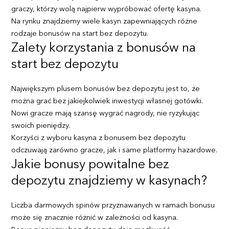
graczy, którzy wolą najpierw wypróbować ofertę kasyna.
Na rynku znajdziemy wiele kasyn zapewniających różne
rodzaje bonusów na start bez depozytu.
Zalety korzystania z bonusów na
start bez depozytu
Największym plusem bonusów bez depozytu jest to, że
można grać bez jakiejkolwiek inwestycji własnej gotówki.
Nowi gracze mają szansę wygrać nagrody, nie ryzykując
swoich pieniędzy.
Korzyści z wyboru kasyna z bonusem bez depozytu
odczuwają zarówno gracze, jak i same platformy hazardowe.
Jakie bonusy powitalne bez
depozytu znajdziemy w kasynach?
Liczba darmowych spinów przyznawanych w ramach bonusu
może się znacznie różnić w zależności od kasyna.