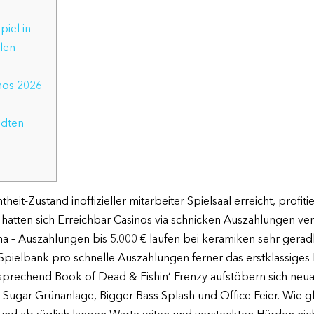
piel in
len
nos 2026
ndten
t-Zustand inoffizieller mitarbeiter Spielsaal erreicht, profit
hatten sich Erreichbar Casinos via schnicken Auszahlungen vermi
a – Auszahlungen bis 5.000 € laufen bei keramiken sehr geradl
 Spielbank pro schnelle Auszahlungen ferner das erstklassiges
ntsprechend Book of Dead & Fishin‘ Frenzy aufstöbern sich ne
 Sugar Grünanlage, Bigger Bass Splash und Office Feier. Wie gl