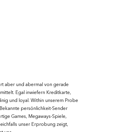
iert aber und abermal von gerade
ttelt. Egal inwiefern Kreditkarte,
inig und loyal.
Within unserem Probe
 Bekannte persönlichkeit-Sender
uartige Games, Megaways-Spiele,
eichfalls unser Erprobung zeigt,