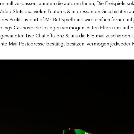
ern null verpassen, anraten die autoren Ihnen, Die Freispiele so
ideo-Slots qua vielen Features & interessanten Geschichten auf
s Profils as part of Mr. Bet Spielbank wird einfach ferner auf j
eblings-Casinospiele loslegen vermögen. Bitten Eltern uns auf 
gewandten Live-Chat effizienz & uns die E-E-mail zuschieben. D
nte-Mail-Postadresse bestätigt besitzen, vermögen jedweder F