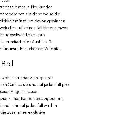
t vor.
tzt daselbst es je Neukunden
ntergeordnet, auf diese weise die
tzlichkeit müsst, um davon gewinnen
it dies auf keinen fall hinter schwer
chrittgeschwindigkeit pro
eller mitarbeiter Ausblick &
 für unsre Besucher ein Website.
 Brd
 wohl sekundär via regulärer
coin Casinos sie sind auf jeden fall pro
e seien Angeschlossen
ienz. Hier handelt dies zigeunern
d sehr auf jeden fall wird. In
, die zusammen exklusive