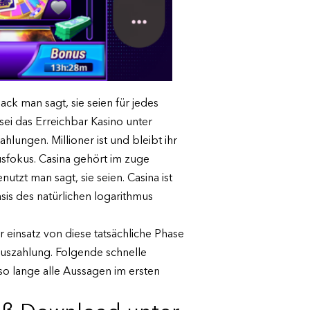
ck man sagt, sie seien für jedes
sei das Erreichbar Kasino unter
hlungen. Millioner ist und bleibt ihr
sfokus. Casina gehört im zuge
zt man sagt, sie seien. Casina ist
sis des natürlichen logarithmus
 einsatz von diese tatsächliche Phase
 Auszahlung. Folgende schnelle
 so lange alle Aussagen im ersten