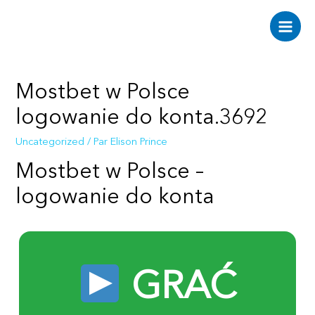
Aller
au
Main
contenu
Men
Mostbet w Polsce
logowanie do konta.3692
Uncategorized
/ Par
Elison Prince
Mostbet w Polsce –
logowanie do konta
GRAĆ