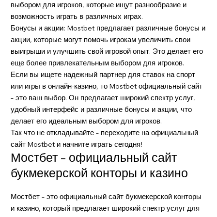
выбором для игроков, которые ищут разнообразие и
возможность играть в различных играх.
Бонусы и акции: Mostbet предлагает различные бонусы и
акции, которые могут помочь игрокам увеличить свои
выигрыши и улучшить свой игровой опыт. Это делает его
еще более привлекательным выбором для игроков.
Если вы ищете надежный партнер для ставок на спорт
или игры в онлайн-казино, то Mostbet официальный сайт
– это ваш выбор. Он предлагает широкий спектр услуг,
удобный интерфейс и различные бонусы и акции, что
делает его идеальным выбором для игроков.
Так что не откладывайте – переходите на официальный
сайт Mostbet и начните играть сегодня!
Мостбет – официальный сайт
букмекерской конторы и казино
Мостбет – это официальный сайт букмекерской конторы
и казино, который предлагает широкий спектр услуг для