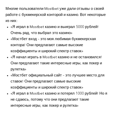
Многие пользователи Mostbet уже дали отзывы о своей
работе с букмекерской конторой и казино. Вот некоторые
из них:
«Я играл в Mostbet казино и выиграл 5000 рублей!
Очень рад, что выбрал это казино»
«Мостбет вход – это моя любимая букмекерская
контора! Они предлагают самые высокие
коэффициенты и широкий спектр ставок»
«Я начал играть в Mostbet казино и не остановился!
Они предлагают такие интересные игры, как покер и
рулетка»
«Мостбет официальный сайт – это лучшее место для
ставок! Они предлагают самые высокие
коэффициенты и широкий спектр ставок»
«Я играл в Mostbet казино и потерял 1000 рублей! Но я
не сдаюсь, потому что они предлагают такие
интересные игры, как покер и рулетка»