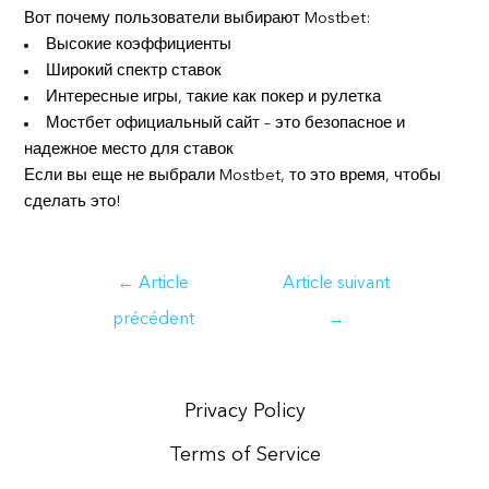
Вот почему пользователи выбирают Mostbet:
Высокие коэффициенты
Широкий спектр ставок
Интересные игры, такие как покер и рулетка
Мостбет официальный сайт – это безопасное и
надежное место для ставок
Если вы еще не выбрали Mostbet, то это время, чтобы
сделать это!
Navigation
←
Article
Article suivant
de
précédent
→
l’article
Privacy Policy
Terms of Service