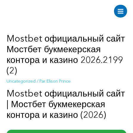
Aller
au
Main
contenu
Men
Mostbet официальный сайт
Мостбет букмекерская
контора и казино 2026.2199
(2)
Uncategorized
/ Par
Elison Prince
Mostbet официальный сайт
| Мостбет букмекерская
контора и казино (2026)